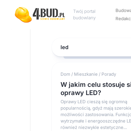
Skip
to
Budow
Twój portal
content
budowlany
Redakc
Rekl
led
Kont
Polit
pryw
Dom
/
Mieszkanie
/
Porady
W jakim celu stosuje s
oprawy LED?
Oprawy LED cieszą się ogromną
popularnością, gdyż mają szeroki
możliwości zastosowania. Funkcj
wytrzymałe i energooszczędne L
również niezwykle estetyczne...