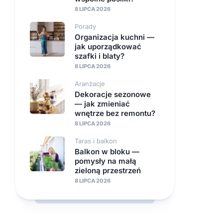
8 LIPCA 2026
Porady
Organizacja kuchni —
jak uporządkować
szafki i blaty?
8 LIPCA 2026
Aranżacje
Dekoracje sezonowe
— jak zmieniać
wnętrze bez remontu?
8 LIPCA 2026
Taras i balkon
Balkon w bloku —
pomysły na małą
zieloną przestrzeń
8 LIPCA 2026