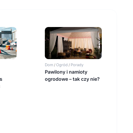
Dom
Ogród
Porady
/
/
Pawilony i namioty
s
ogrodowe – tak czy nie?
c