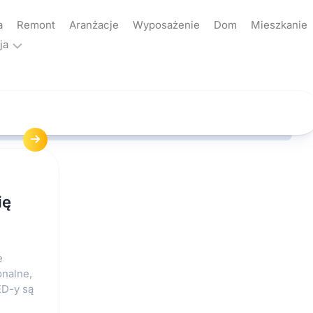
a
Remont
Aranżacje
Wyposażenie
Dom
Mieszkanie
ja
ama
akt
yka
atności
ię
e
onalne,
ED-y są