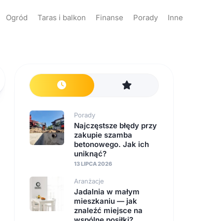
Ogród
Taras i balkon
Finanse
Porady
Inne
Porady
Najczęstsze błędy przy
zakupie szamba
betonowego. Jak ich
uniknąć?
13 LIPCA 2026
Aranżacje
Jadalnia w małym
mieszkaniu — jak
znaleźć miejsce na
wspólne posiłki?