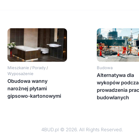
Mieszkanie
Porady
Budowa
/
/
Wyposażenie
Alternatywa dla
Obudowa wanny
wykopów podcza
narożnej płytami
prowadzenia pra
gipsowo-kartonowymi
budowlanych
4BUD.pl © 2026. All Rights Reserved.