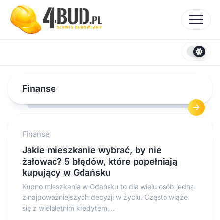
Skip
to
content
Finanse
Finanse
Jakie mieszkanie wybrać, by nie
żałować? 5 błędów, które popełniają
kupujący w Gdańsku
Kupno mieszkania w Gdańsku to dla wielu osób jedna
z najpoważniejszych decyzji w życiu. Często wiąże
się z wieloletnim kredytem,...