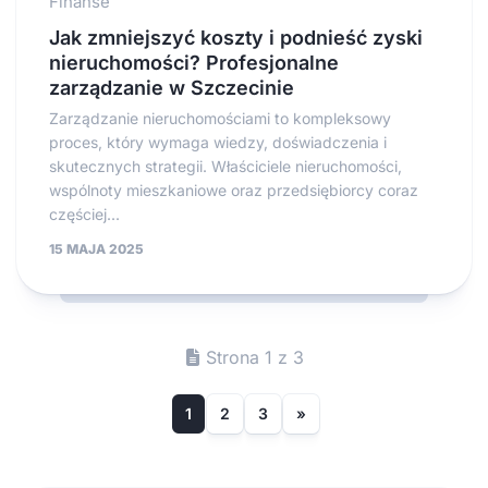
Finanse
Jak zmniejszyć koszty i podnieść zyski
nieruchomości? Profesjonalne
zarządzanie w Szczecinie
Zarządzanie nieruchomościami to kompleksowy
proces, który wymaga wiedzy, doświadczenia i
skutecznych strategii. Właściciele nieruchomości,
wspólnoty mieszkaniowe oraz przedsiębiorcy coraz
częściej...
15 MAJA 2025
Strona 1 z 3
1
2
3
»