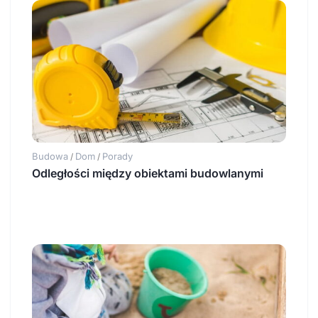
Budowa
Dom
Porady
/
/
Odległości między obiektami budowlanymi