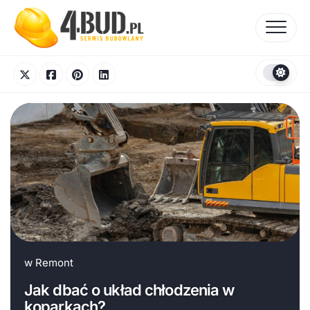
Skip
to
content
w
Remont
Jak dbać o układ chłodzenia w
koparkach?