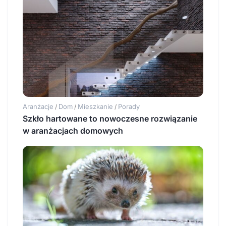
Aranżacje
Dom
Mieszkanie
Porady
/
/
/
Szkło hartowane to nowoczesne rozwiązanie
w aranżacjach domowych