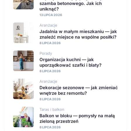
szamba betonowego. Jak ich
uniknąć?
13 LIPCA 2026
Aranżacje
Jadalnia w małym mieszkaniu — jak
znaleźć miejsce na wspólne posiłki?
8 LIPCA 2026
Porady
Organizacja kuchni — jak
uporządkować szafki i blaty?
8 LIPCA 2026
Aranżacje
Dekoracje sezonowe — jak zmieniać
wnętrze bez remontu?
8 LIPCA 2026
Taras i balkon
Balkon w bloku — pomysły na małą
zieloną przestrzeń
8 LIPCA 2026