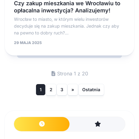
Czy zakup mieszkania we Wrocławiu to
opłacalna inwestycja? Analizujemy!
Wrocław to miasto, w którym wielu inwestorów
decyduje się na zakup mieszkania. Jednak czy aby
na pewno to dobry ruch?...
29 MAJA 2025
Strona 1 z 20
1
2
3
»
Ostatnia