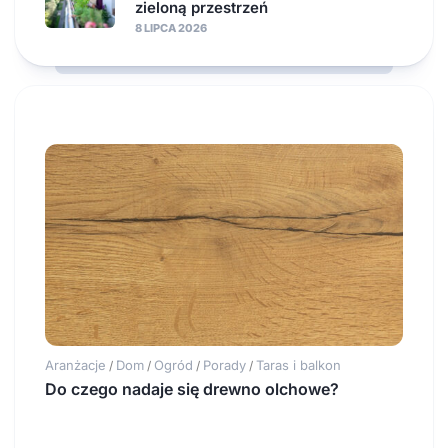
zieloną przestrzeń
8 LIPCA 2026
Aranżacje
Dom
Ogród
Porady
Taras i balkon
/
/
/
/
Do czego nadaje się drewno olchowe?