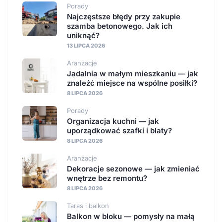
Porady
Najczęstsze błędy przy zakupie
szamba betonowego. Jak ich
uniknąć?
13 LIPCA 2026
Aranżacje
Jadalnia w małym mieszkaniu — jak
znaleźć miejsce na wspólne posiłki?
8 LIPCA 2026
Porady
Organizacja kuchni — jak
uporządkować szafki i blaty?
8 LIPCA 2026
Aranżacje
Dekoracje sezonowe — jak zmieniać
wnętrze bez remontu?
8 LIPCA 2026
Taras i balkon
Balkon w bloku — pomysły na małą