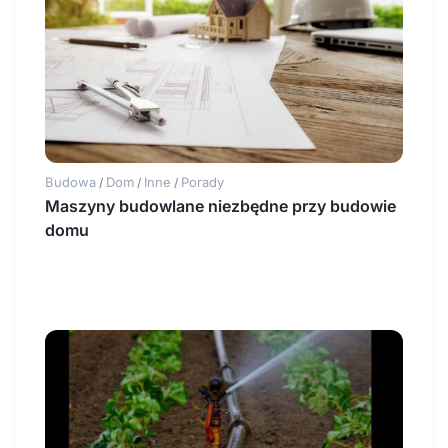
Budowa
Dom
Inne
Porady
/
/
/
Maszyny budowlane niezbędne przy budowie
domu