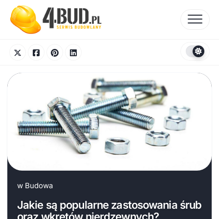
Skip
to
content
w
Budowa
Jakie są popularne zastosowania śrub
oraz wkrętów nierdzewnych?