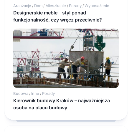
Aranżacje
Dom
Mieszkanie
Porady
Wyposażenie
/
/
/
/
Designerskie meble – styl ponad
funkcjonalność, czy wręcz przeciwnie?
Budowa
Inne
Porady
/
/
Kierownik budowy Kraków – najważniejsza
osoba na placu budowy