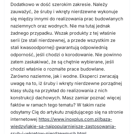
Dodatkowo w dość szerokim zakresie. Należy
zauważyć, że śruby i wkręty nierdzewne wykonuje
się między innymi do realizowania prac budowlanych
naziemnych oraz wodnych. Nie ma tutaj jednak
żadnego przypadku. Wszak produkty z tej właśnie
serii (ze stali nierdzewnej, a przede wszystkim ze
stali kwasoodpornej) gwarantują odpowiednią
odporność, jeśli chodzi o korodowanie. Nie powinno
zatem zaskakiwać, że są chętnie wybierane, jeśli
chodzi właśnie o rozmaite prace budowlane.
Zarówno naziemne, jak i wodne. Eksperci zwracają
uwagę na to, iż śruby i wkręty nierdzewne porządnej
klasy służą na przykład do realizowania z nich
konstrukcji dachowych. Masz zamiar poznać więcej
faktów w ramach tego tematu? W takim razie
odsyłamy Cię do artykułu znajdującego się na stronie
internetowej
https://www.inoxplus.com.pl/baza-
wiedzy/jakie-sa-najpopularniejsze-zastosowania-
srub-i-wkretow-nierdzewnych.html
.