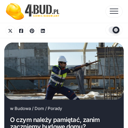
Skip
to
content
w
Budowa
/
Dom
/
Porady
O czym należy pamiętać, zanim
zaczniemy budowę domu?