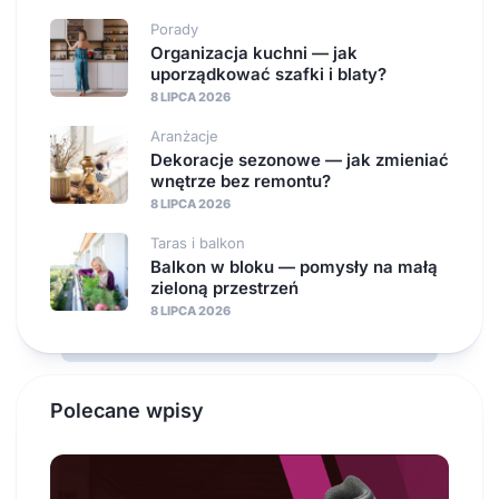
Porady
Organizacja kuchni — jak
uporządkować szafki i blaty?
8 LIPCA 2026
Aranżacje
Dekoracje sezonowe — jak zmieniać
wnętrze bez remontu?
8 LIPCA 2026
Taras i balkon
Balkon w bloku — pomysły na małą
zieloną przestrzeń
8 LIPCA 2026
Polecane wpisy