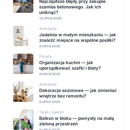
Najczęstsze błędy przy zakupie
szamba betonowego. Jak ich
uniknąć?
13 LIPCA 2026
Aranżacje
Jadalnia w małym mieszkaniu — jak
znaleźć miejsce na wspólne posiłki?
8 LIPCA 2026
Porady
Organizacja kuchni — jak
uporządkować szafki i blaty?
8 LIPCA 2026
Aranżacje
Dekoracje sezonowe — jak zmieniać
wnętrze bez remontu?
8 LIPCA 2026
Taras i balkon
Balkon w bloku — pomysły na małą
zieloną przestrzeń
8 LIPCA 2026