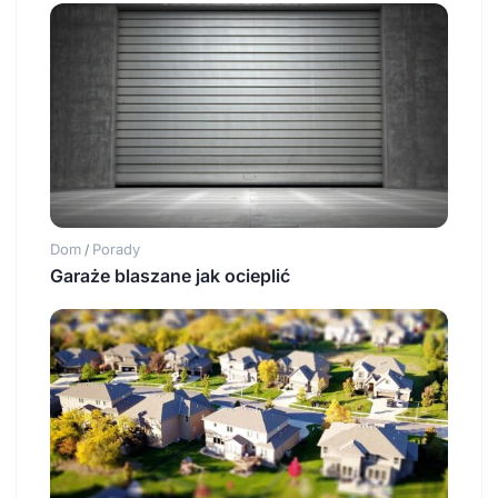
Dom
Porady
/
Garaże blaszane jak ocieplić