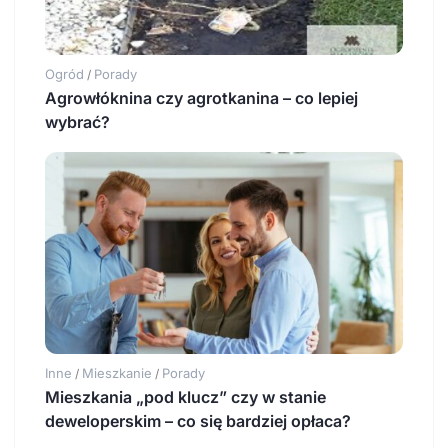
Ogród
Porady
/
Agrowłóknina czy agrotkanina – co lepiej
wybrać?
Inne
Mieszkanie
Porady
/
/
Mieszkania „pod klucz” czy w stanie
deweloperskim – co się bardziej opłaca?