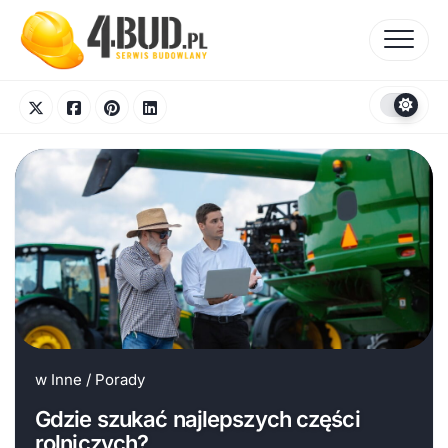
Skip
to
content
w
Inne
/
Porady
Gdzie szukać najlepszych części
rolniczych?