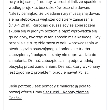
rury o tej samej średnicy, w prostej linii, ze spadkiem
według projektu, bez uskoków oraz sfałdowań.
Należy pamiętać, że układane rury muszą znajdować
się na głębokości większej od strefy zamarzania
(1,10÷1,20 m). Rurociąg osuszający ze zbieraczem
skupia się w jednym poziomie bądź wprowadza się
go od góry, tworząc w ten sposób małą kaskadę. Gdy
przebija się rurę zbieracza w celu wprowadzenia w
otwór sączka osuszającego, koniecznie trzeba
zabezpieczyć połączenie, aby nie doprowadzić do
zamulenia. Drenaż zabezpiecza się odpowiednią
obsypką przed zamuleniem. Drenaż, który wykonany
jest zgodnie z projektem pracuje nawet 75 lat.
Jeśli potrzebujesz pomocy z melioracją pola to
poznaj ofertę firmy
Szczucki – Roboty ziemne
Gdańsk
.