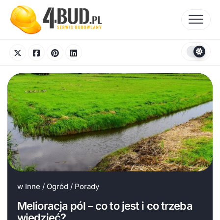
Skip
to
content
w
Inne
/
Ogród
/
Porady
Melioracja pól – co to jest i co trzeba
wiedzieć?