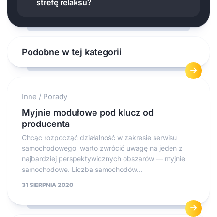
strefę relaksu?
Podobne w tej kategorii
Inne
/
Porady
Myjnie modułowe pod klucz od
producenta
Chcąc rozpocząć działalność w zakresie serwisu
samochodowego, warto zwrócić uwagę na jeden z
najbardziej perspektywicznych obszarów — myjnie
samochodowe. Liczba samochodów...
31 SIERPNIA 2020