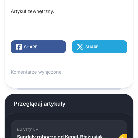
Artykuł zewnętrzny.
SHARE
SHARE
Komentarze wyłączone
Przeglądaj artykuły
NASTĘPNY
Sandały robocze od Kegel-Błażusiak–