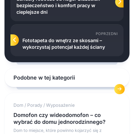
bezpieczeństwo i komfort pracy w
cieplejsze dni
POPRZEDNI
​Fototapeta do wnętrz ze skosami –
wykorzystaj potencjał każdej ściany
Podobne w tej kategorii
Dom
/
Porady
/
Wyposażenie
Domofon czy wideodomofon – co
wybrać do domu jednorodzinnego?
Dom to miejsce, które powinno kojarzyć się z