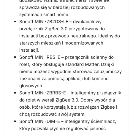
dodatkowo wzmacnia sieć mesh i świetnie
sprawdza się w bardziej rozbudowanych
systemach smart home.
Sonoff MINI-ZB2GS-LE
– dwukanałowy
przełącznik ZigBee 3.0 przygotowany do
instalacji bez przewodu neutralnego. Idealny do
starszych mieszkań i modernizowanych
instalacji.
Sonoff MINI-RBS-E
– przełącznik ścienny do
rolet, który obsługuje standard Matter. Dzięki
niemu możesz wygodnie sterować żaluzjami czy
zasłonami za pomocą aplikacji lub komend
głosowych.
Sonoff MINI-ZBRBS-E
– inteligentny przełącznik
do rolet w wersji ZigBee 3.0. Dobry wybór dla
osób, które korzystają już z rozwiązań Zigbee i
chcą rozbudować swój system.
Sonoff MINI-DIM-E
– inteligentny ściemniacz,
który pozwala płynnie regulować jasność