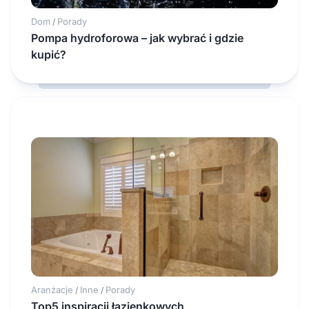
Dom
Porady
/
Pompa hydroforowa – jak wybrać i gdzie
kupić?
Aranżacje
Inne
Porady
/
/
Top5 inspiracji łazienkowych