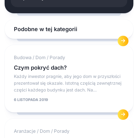
Podobne w tej kategorii
Budowa
/
Dom
/
Porady
Czym pokryć dach?
Każdy inwestor pragnie, aby jego dom w przyszłości
prezentował się okazale. Istotną częścią zewnętrznej
części każdego budynku jest dach. Na...
6 LISTOPADA 2019
Aranżacje
/
Dom
/
Porady