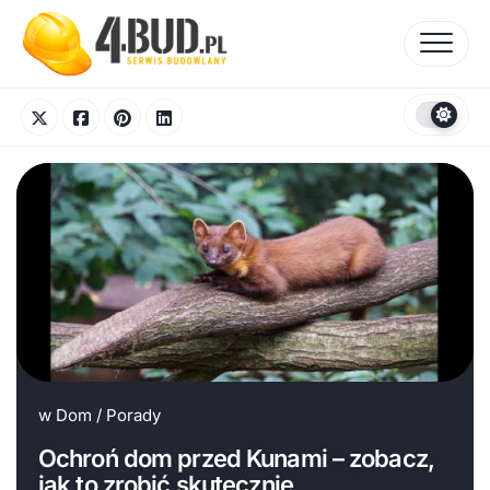
Skip
to
content
w
Dom
/
Porady
Ochroń dom przed Kunami – zobacz,
jak to zrobić skutecznie