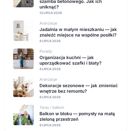
szamba betonowego. Jak ich
uniknąć?
13 LIPCA 2026
Aranżacje
Jadalnia w małym mieszkaniu — jak
znaleźć miejsce na wspólne posiłki?
8 LIPCA 2026
Porady
Organizacja kuchni — jak
uporządkować szafki i blaty?
8 LIPCA 2026
Aranżacje
Dekoracje sezonowe — jak zmieniać
wnętrze bez remontu?
8 LIPCA 2026
Taras i balkon
Balkon w bloku — pomysły na małą
zieloną przestrzeń
8 LIPCA 2026