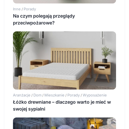
Inne
Porady
/
Na czym polegają przeglądy
przeciwpożarowe?
Aranżacje
Dom
Mieszkanie
Porady
Wyposażenie
/
/
/
/
Łóżko drewniane – dlaczego warto je mieć w
swojej sypialni