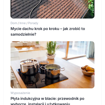
Dom
Inne
Porady
/
/
Mycie dachu krok po kroku – jak zrobić to
samodzielnie?
Wyposażenie
Płyta indukcyjna w blacie: przewodnik po
wyborze, instalacji i użytkowaniu