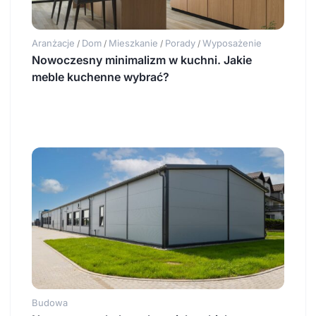
Aranżacje
Dom
Mieszkanie
Porady
Wyposażenie
/
/
/
/
Nowoczesny minimalizm w kuchni. Jakie
meble kuchenne wybrać?
Budowa