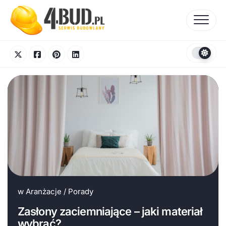
Skip
to
content
w
Aranżacje
/
Porady
Zasłony zaciemniające – jaki materiał
wybrać?