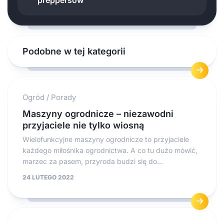
Podobne w tej kategorii
Ogród
/
Porady
Maszyny ogrodnicze – niezawodni
przyjaciele nie tylko wiosną
Wielofunkcyjne maszyny ogrodnicze to przyjaciele
każdego miłośnika ogrodnictwa. A co tu dużo mówić,
marzec za pasem, przyroda budzi się do...
24 LUTEGO 2022