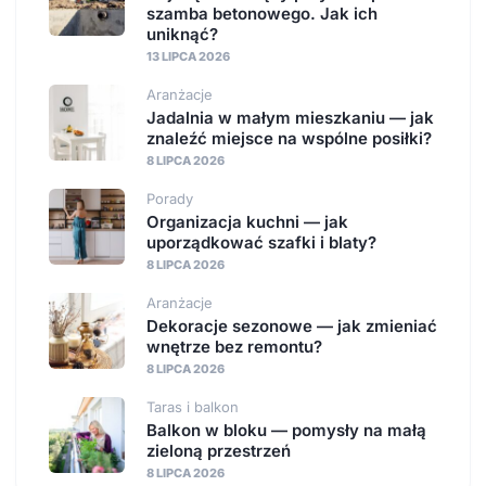
szamba betonowego. Jak ich
uniknąć?
13 LIPCA 2026
Aranżacje
Jadalnia w małym mieszkaniu — jak
znaleźć miejsce na wspólne posiłki?
8 LIPCA 2026
Porady
Organizacja kuchni — jak
uporządkować szafki i blaty?
8 LIPCA 2026
Aranżacje
Dekoracje sezonowe — jak zmieniać
wnętrze bez remontu?
8 LIPCA 2026
Taras i balkon
Balkon w bloku — pomysły na małą
zieloną przestrzeń
8 LIPCA 2026