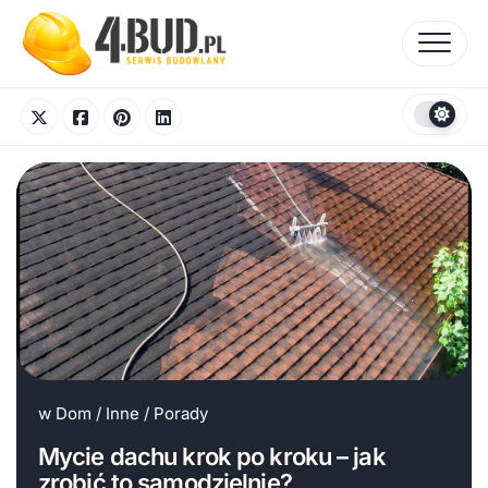
Skip
to
content
w
Dom
/
Inne
/
Porady
Mycie dachu krok po kroku – jak
zrobić to samodzielnie?