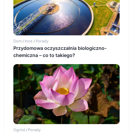
Dom
Inne
Porady
/
/
Przydomowa oczyszczalnia biologiczno-
chemiczna – co to takiego?
Ogród
Porady
/