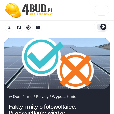
Skip
to
content
w
Dom
/
Inne
/
Porady
/
Wyposażenie
Fakty i mity o fotowoltaice.
Prześwietlamy wiedzę!