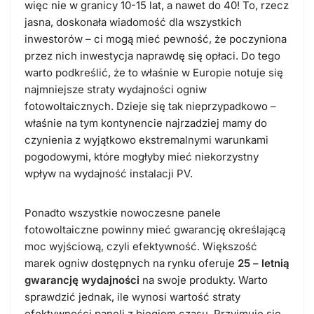
więc nie w granicy 10-15 lat, a nawet do 40! To, rzecz
jasna, doskonała wiadomość dla wszystkich
inwestorów – ci mogą mieć pewność, że poczyniona
przez nich inwestycja naprawdę się opłaci. Do tego
warto podkreślić, że to właśnie w Europie notuje się
najmniejsze straty wydajności ogniw
fotowoltaicznych. Dzieje się tak nieprzypadkowo –
właśnie na tym kontynencie najrzadziej mamy do
czynienia z wyjątkowo ekstremalnymi warunkami
pogodowymi, które mogłyby mieć niekorzystny
wpływ na wydajność instalacji PV.
Ponadto wszystkie nowoczesne panele
fotowoltaiczne powinny mieć gwarancję określającą
moc wyjściową, czyli efektywność. Większość
marek ogniw dostępnych na rynku oferuje
25 – letnią
gwarancję wydajności
na swoje produkty. Warto
sprawdzić jednak, ile wynosi wartość straty
efektywności paneli z biegiem czasu. Przyjmuje się,