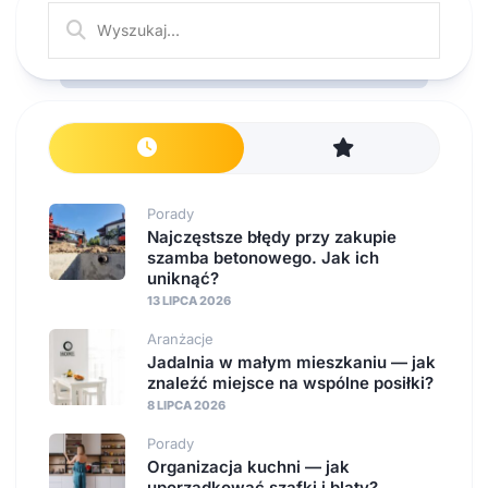
Porady
Najczęstsze błędy przy zakupie
szamba betonowego. Jak ich
uniknąć?
13 LIPCA 2026
Aranżacje
Jadalnia w małym mieszkaniu — jak
znaleźć miejsce na wspólne posiłki?
8 LIPCA 2026
Porady
Organizacja kuchni — jak
uporządkować szafki i blaty?