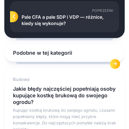
POPRZEDNI
Pale CFA a pale SDP i VDP — różnice,
kiedy się wykonuje?
Podobne w tej kategorii
Budowa
Jakie błędy najczęściej popełniają osoby
kupujące kostkę brukową do swojego
ogrodu?
Kupując kostkę brukową do swojego ogrodu, czasami
popełniamy błędy, które mogą mieć przykre
konsekwencje. Do najczęstszych pomyłek należą brak