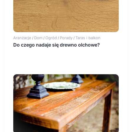
Aranżacje
Dom
Ogród
Porady
Taras i balkon
/
/
/
/
Do czego nadaje się drewno olchowe?