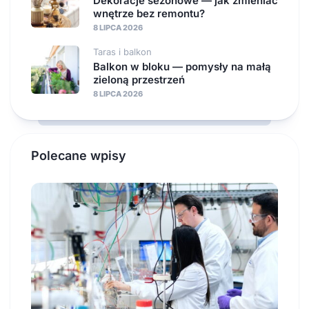
Dekoracje sezonowe — jak zmieniać
wnętrze bez remontu?
8 LIPCA 2026
Taras i balkon
Balkon w bloku — pomysły na małą
zieloną przestrzeń
8 LIPCA 2026
Polecane wpisy