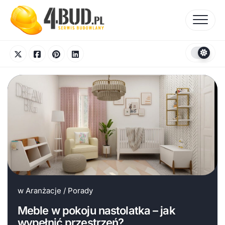
Skip
to
content
w
Aranżacje
/
Porady
Meble w pokoju nastolatka – jak
wypełnić przestrzeń?