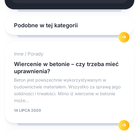
Podobne w tej kategorii
Inne
/
Porady
Wiercenie w betonie – czy trzeba mieć
uprawnienia?
Beton jest powszechnie wykorzystywanym w
budownictwie materiałem. Wszystko za sprawą jego
solidności i trwałości. Mimo iż wiercenie w betonie
może...
14 LIPCA 2020