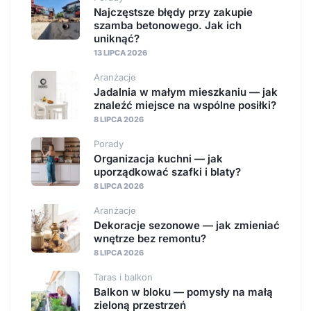
Najczęstsze błędy przy zakupie
szamba betonowego. Jak ich
uniknąć?
13 LIPCA 2026
Aranżacje
Jadalnia w małym mieszkaniu — jak
znaleźć miejsce na wspólne posiłki?
8 LIPCA 2026
Porady
Organizacja kuchni — jak
uporządkować szafki i blaty?
8 LIPCA 2026
Aranżacje
Dekoracje sezonowe — jak zmieniać
wnętrze bez remontu?
8 LIPCA 2026
Taras i balkon
Balkon w bloku — pomysły na małą
zieloną przestrzeń