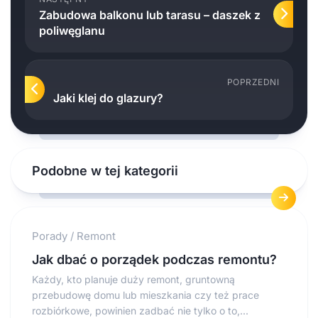
Zabudowa balkonu lub tarasu – daszek z
poliwęglanu
POPRZEDNI
Jaki klej do glazury?
Podobne w tej kategorii
Porady
/
Remont
Jak dbać o porządek podczas remontu?
Każdy, kto planuje duży remont, gruntowną
przebudowę domu lub mieszkania czy też prace
rozbiórkowe, powinien zadbać nie tylko o to,...