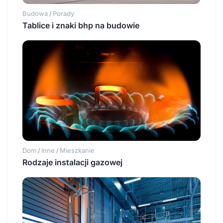
Budowa
Porady
/
Tablice i znaki bhp na budowie
Dom
Inne
Mieszkanie
/
/
Rodzaje instalacji gazowej