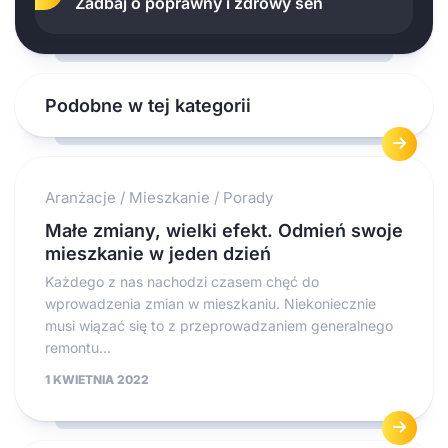
Zadbaj o poprawny i zdrowy sen
Podobne w tej kategorii
Aranżacje
/
Mieszkanie
/
Porady
Małe zmiany, wielki efekt. Odmień swoje
mieszkanie w jeden dzień
Każdego z nas nachodzi czasem chęć do
wprowadzenia zmian w mieszkaniu. Niekoniecznie
musi wiązać się to z przeprowadzaniem generalnego
remontu...
1 KWIETNIA 2022