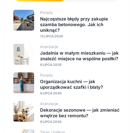
Porady
Najczęstsze błędy przy zakupie
szamba betonowego. Jak ich
uniknąć?
13 LIPCA 2026
Aranżacje
Jadalnia w małym mieszkaniu — jak
znaleźć miejsce na wspólne posiłki?
8 LIPCA 2026
Porady
Organizacja kuchni — jak
uporządkować szafki i blaty?
8 LIPCA 2026
Aranżacje
Dekoracje sezonowe — jak zmieniać
wnętrze bez remontu?
8 LIPCA 2026
Taras i balkon