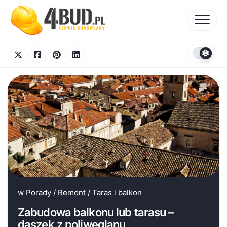
Skip
to
content
w
Porady
/
Remont
/
Taras i balkon
Zabudowa balkonu lub tarasu –
daszek z poliwęglanu