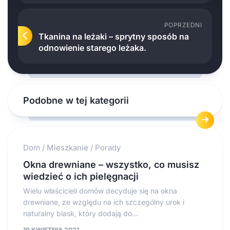
POPRZEDNI
Tkanina na leżaki – sprytny sposób na
odnowienie starego leżaka.
Podobne w tej kategorii
Dom
/
Mieszkanie
/
Porady
Okna drewniane – wszystko, co musisz
wiedzieć o ich pielęgnacji
Wielu właścicieli domów decyduje się na okna
drewniane, ze względu na ich szczególny urok i
naturalny blask, który dodają do...
19 KWIETNIA 2021