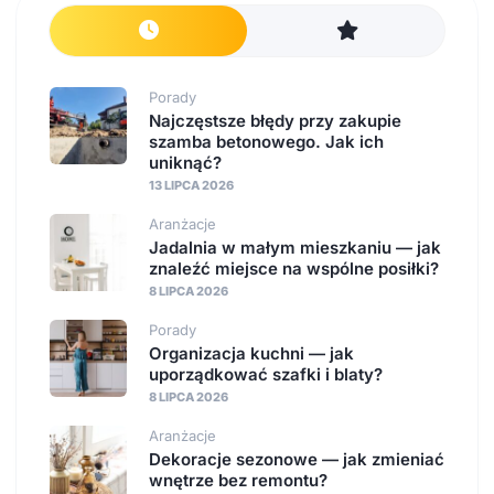
Porady
Najczęstsze błędy przy zakupie
szamba betonowego. Jak ich
uniknąć?
13 LIPCA 2026
Aranżacje
Jadalnia w małym mieszkaniu — jak
znaleźć miejsce na wspólne posiłki?
8 LIPCA 2026
Porady
Organizacja kuchni — jak
uporządkować szafki i blaty?
8 LIPCA 2026
Aranżacje
Dekoracje sezonowe — jak zmieniać
wnętrze bez remontu?