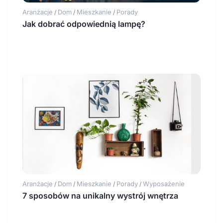
Aranżacje
Dom
Mieszkanie
Porady
/
/
/
Jak dobrać odpowiednią lampę?
Aranżacje
Dom
Mieszkanie
Porady
Wyposażenie
/
/
/
/
7 sposobów na unikalny wystrój wnętrza