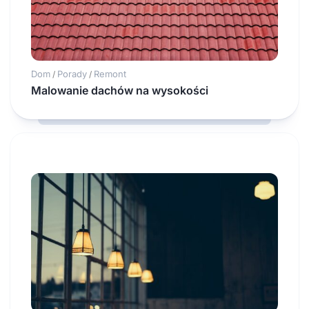
Dom
Porady
Remont
/
/
Malowanie dachów na wysokości