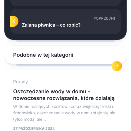
POPRZEDNI
Zalana piwnica – co robić?
Podobne w tej kategorii
Porady
Oszczędzanie wody w domu –
nowoczesne rozwiązania, które działają
W dobie rosnących kosztów i coraz większej troski o
środowisko, oszczędzanie wody w domu staje się nie
tylko modą, ale...
27 PAŹDZIERNIKA 2024