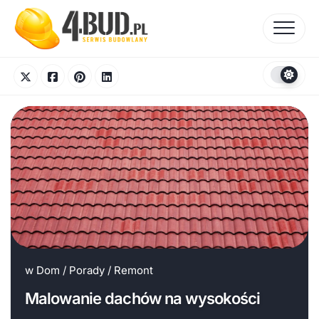
Skip
to
content
w
Dom
/
Porady
/
Remont
Malowanie dachów na wysokości