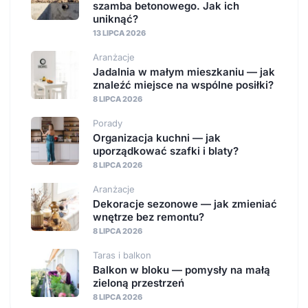
szamba betonowego. Jak ich
uniknąć?
13 LIPCA 2026
Aranżacje
Jadalnia w małym mieszkaniu — jak
znaleźć miejsce na wspólne posiłki?
8 LIPCA 2026
Porady
Organizacja kuchni — jak
uporządkować szafki i blaty?
8 LIPCA 2026
Aranżacje
Dekoracje sezonowe — jak zmieniać
wnętrze bez remontu?
8 LIPCA 2026
Taras i balkon
Balkon w bloku — pomysły na małą
zieloną przestrzeń
8 LIPCA 2026