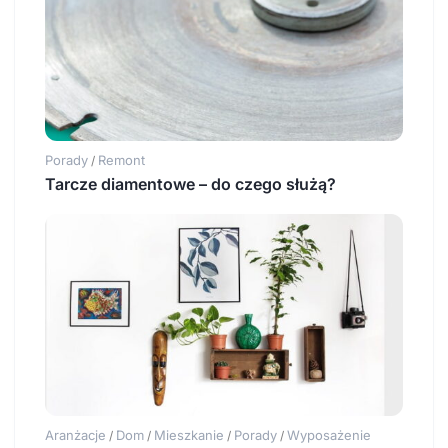
Porady
Remont
/
Tarcze diamentowe – do czego służą?
Aranżacje
Dom
Mieszkanie
Porady
Wyposażenie
/
/
/
/