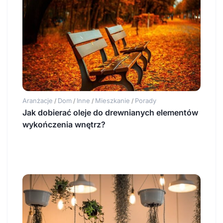
Aranżacje
Dom
Inne
Mieszkanie
Porady
/
/
/
/
Jak dobierać oleje do drewnianych elementów
wykończenia wnętrz?