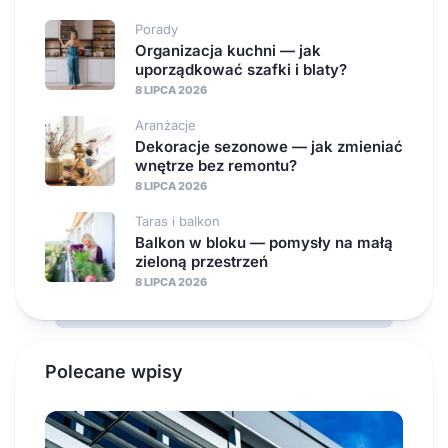
Porady
Organizacja kuchni — jak
uporządkować szafki i blaty?
8 LIPCA 2026
Aranżacje
Dekoracje sezonowe — jak zmieniać
wnętrze bez remontu?
8 LIPCA 2026
Taras i balkon
Balkon w bloku — pomysły na małą
zieloną przestrzeń
8 LIPCA 2026
Polecane wpisy