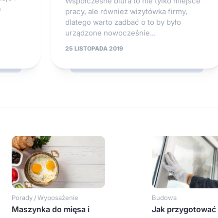
Współczesne biura to nie tylko miejsce
h
pracy, ale również wizytówka firmy,
dlatego warto zadbać o to by było
urządzone nowocześnie...
25 LISTOPADA 2019
Porady
Wyposażenie
Budowa
/
Maszynka do mięsa i
Jak przygotować