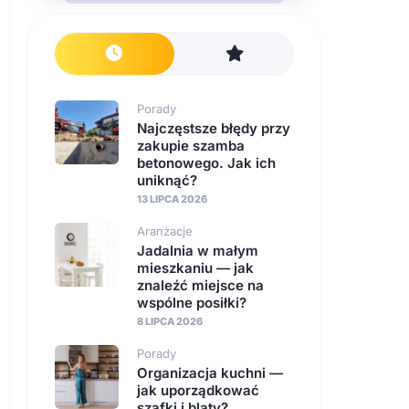
Porady
Najczęstsze błędy przy
zakupie szamba
betonowego. Jak ich
uniknąć?
13 LIPCA 2026
Aranżacje
Jadalnia w małym
mieszkaniu — jak
znaleźć miejsce na
wspólne posiłki?
8 LIPCA 2026
Porady
Organizacja kuchni —
jak uporządkować
szafki i blaty?