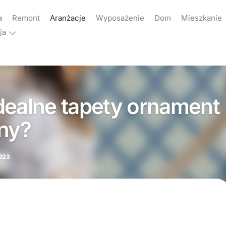
a
Remont
Aranżacje
Wyposażenie
Dom
Mieszkanie
ja
ama
akt
dealne tapety ornament
yka
atności
any?
023