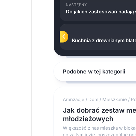
NASTĘPNY
Do jakich zastosowań nadają 
Kuchnia z drewnianym bla
Podobne w tej kategorii
Aranżacje
/
Dom
/
Mieszkanie
/
Po
Jak dobrać zestaw me
młodzieżowych
Większość z nas mieszka w bloka
co za tym idzie, poszczególne pok