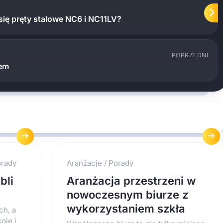
się pręty stalowe NC6 i NC11LV?
POPRZEDNI
tem
rady
Aranżacje
/
Porady
bli
Aranżacja przestrzeni w
nowoczesnym biurze z
wykorzystaniem szkła
ch, a
oje i