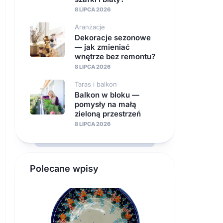
8 LIPCA 2026
Aranżacje
Dekoracje sezonowe
— jak zmieniać
wnętrze bez remontu?
8 LIPCA 2026
Taras i balkon
Balkon w bloku —
pomysły na małą
zieloną przestrzeń
8 LIPCA 2026
Polecane wpisy