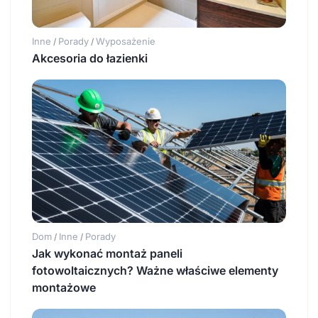
Inne
Porady
Wyposażenie
/
/
Akcesoria do łazienki
Dom
Inne
Porady
/
/
Jak wykonać montaż paneli
fotowoltaicznych? Ważne właściwe elementy
montażowe