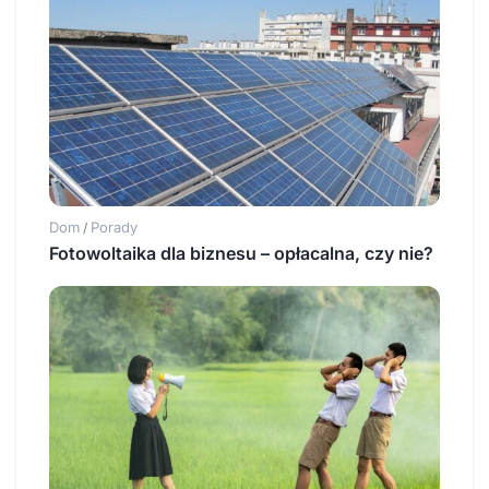
Dom
Porady
/
Fotowoltaika dla biznesu – opłacalna, czy nie?