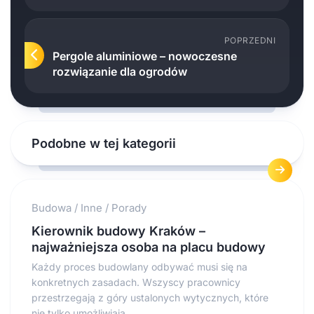
POPRZEDNI
Pergole aluminiowe – nowoczesne
rozwiązanie dla ogrodów
Podobne w tej kategorii
Budowa
/
Inne
/
Porady
Kierownik budowy Kraków –
najważniejsza osoba na placu budowy
Każdy proces budowlany odbywać musi się na
konkretnych zasadach. Wszyscy pracownicy
przestrzegają z góry ustalonych wytycznych, które
nie tylko umożliwiają...