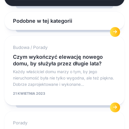
Podobne w tej kategorii
Budowa
/
Porady
Czym wykończyć elewację nowego
domu, by służyła przez długie lata?
Każdy właściciel domu marzy o tym, by jego
nieruchomość była nie tylko wygodna, ale też piękna.
Dobrze zaprojektowane i wykonane...
21 KWIETNIA 2023
Porady