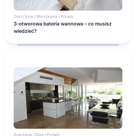
Dom
Inne
Mieszkanie
Porady
/
/
/
3-otworowa bateria wannowa – co musisz
wiedzieć?
Aranżacje
Dom
Porady
/
/