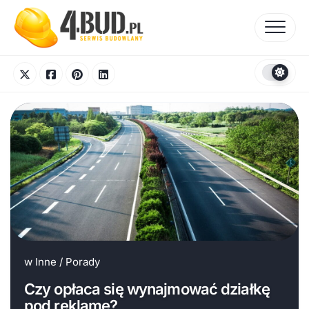
Skip
to
content
w
Inne
/
Porady
Czy opłaca się wynajmować działkę
pod reklamę?