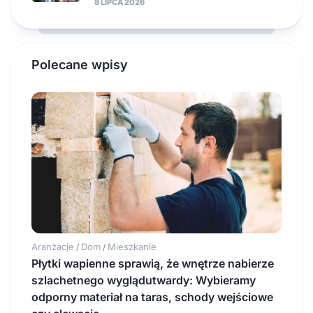
8 LIPCA 2026
Polecane wpisy
Aranżacje
Dom
Mieszkanie
/
/
Płytki wapienne sprawią, że wnętrze nabierze
szlachetnego wyglądutwardy: Wybieramy
odporny materiał na taras, schody wejściowe