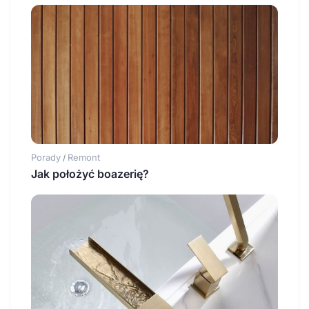
Porady
Remont
/
Jak położyć boazerię?