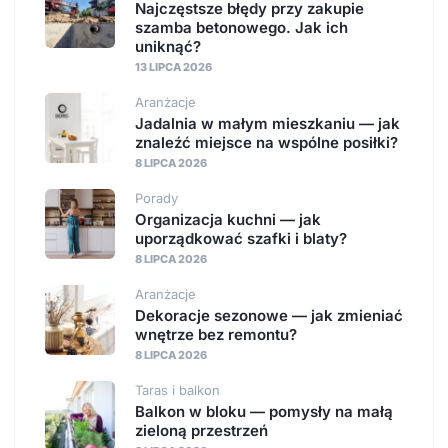
Najczęstsze błędy przy zakupie
szamba betonowego. Jak ich
uniknąć?
13 LIPCA 2026
Aranżacje
Jadalnia w małym mieszkaniu — jak
znaleźć miejsce na wspólne posiłki?
8 LIPCA 2026
Porady
Organizacja kuchni — jak
uporządkować szafki i blaty?
8 LIPCA 2026
Aranżacje
Dekoracje sezonowe — jak zmieniać
wnętrze bez remontu?
8 LIPCA 2026
Taras i balkon
Balkon w bloku — pomysły na małą
zieloną przestrzeń