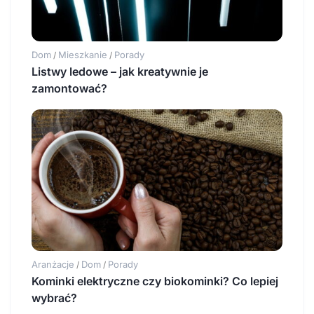
Dom
Mieszkanie
Porady
/
/
Listwy ledowe – jak kreatywnie je
zamontować?
Aranżacje
Dom
Porady
/
/
Kominki elektryczne czy biokominki? Co lepiej
wybrać?