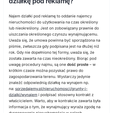
działkę pod reklamę?
Najem działki pod reklamę to oddanie najemcy
nieruchomości do użytkowania na czas określony
lub nieokreślony. Jest on zobowiązany prawnie do
uiszczania określonego czynszu wynajmującemu.
Uważa się, że umowa powinna być sporządzona na
piśmie, zwłaszcza gdy podpisana jest na dłużej niż
rok. Gdy nie dopełniono tej formy, uważa się, że
została zawarta na czas nieokreślony. Biorąc pod
uwagę procedury najmu, są one
dość proste
– w
krótkim czasie można pozyskać prawo do
zagospodarowania terenu. Wystarczy jedynie
znaleźć odpowiednią działkę na wynajem np.
na:
sprzedajemy.pl/nieruchomosci/grunty-i-
dzialki/wynajem
i podpisać stosowny kontrakt z
właścicielem. Warto, aby w kontrakcie zawarta była
informacja o tym, że wynajmujący wyraża zgodę na
dysponowanie nieruchomością w celach