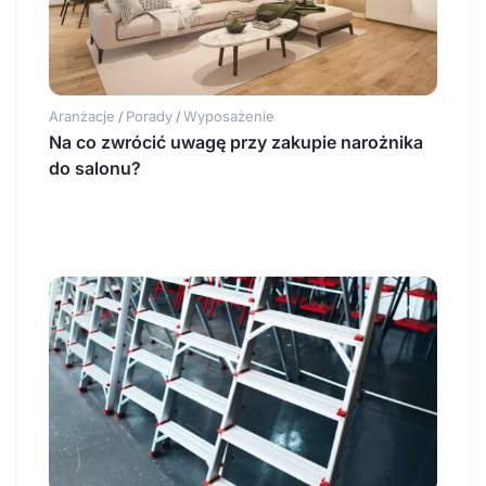
Aranżacje
Porady
Wyposażenie
/
/
Na co zwrócić uwagę przy zakupie narożnika
do salonu?