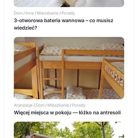
Dom
Inne
Mieszkanie
Porady
/
/
/
3-otworowa bateria wannowa – co musisz
wiedzieć?
Aranżacje
Dom
Mieszkanie
Porady
/
/
/
Więcej miejsca w pokoju — łóżko na antresoli