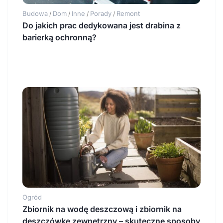
Budowa
Dom
Inne
Porady
Remont
/
/
/
/
Do jakich prac dedykowana jest drabina z
barierką ochronną?
Ogród
Zbiornik na wodę deszczową i zbiornik na
deszczówkę zewnętrzny – skuteczne sposoby