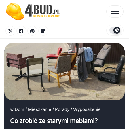
Skip
to
content
w
Dom
/
Mieszkanie
/
Porady
/
Wyposażenie
Co zrobić ze starymi meblami?