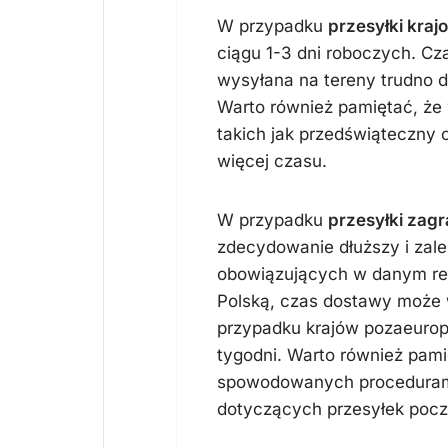
W przypadku
przesyłki kraj
ciągu 1-3 dni roboczych. Cza
wysyłana na tereny trudno d
Warto również pamiętać, że
takich jak przedświąteczny 
więcej czasu.
W przypadku
przesyłki zagr
zdecydowanie dłuższy i zal
obowiązujących w danym reg
Polską, czas dostawy może w
przypadku krajów pozaeurope
tygodni. Warto również pam
spowodowanych procedurami
dotyczących przesyłek poc