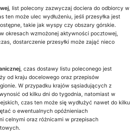
owej
, list polecony zazwyczaj dociera do odbiorcy w
s ten może ulec wydłużeniu, jeśli przesyłka jest
ostępne, takie jak wyspy czy obszary górskie.
 w okresach wzmożonej aktywności pocztowej,
czas, dostarczenie przesyłki może zająć nieco
anicznej
, czas dostawy listu poleconego jest
eży od kraju docelowego oraz przepisów
ionie. W przypadku krajów sąsiadujących z
ynosić od kilku dni do tygodnia, natomiast w
jskich, czas ten może się wydłużyć nawet do kilku
iętać o ewentualnych opóźnieniach
 celnymi oraz różnicami w przepisach
ztowych.