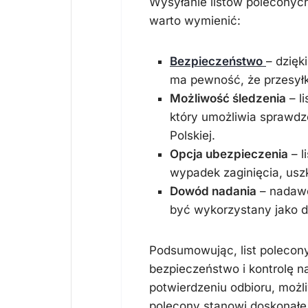
Wysyłanie listów poleconych
warto wymienić:
Bezpieczeństwo
– dzięk
ma pewność, że przesyłk
Możliwość śledzenia
– l
który umożliwia sprawdz
Polskiej.
Opcja ubezpieczenia
– l
wypadek zaginięcia, usz
Dowód nadania
– nadawc
być wykorzystany jako d
Podsumowując, list polecon
bezpieczeństwo i kontrolę n
potwierdzeniu odbioru, możli
polecony stanowi doskonałe