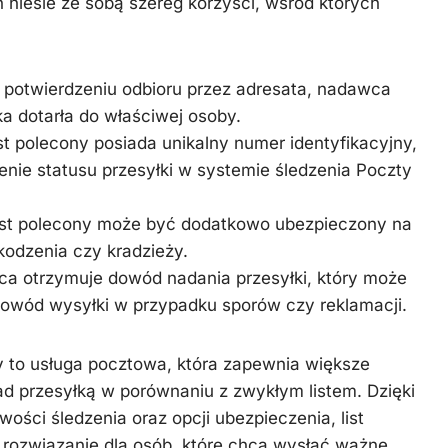
 niesie ze sobą szereg korzyści, wśród których
i potwierdzeniu odbioru przez adresata, nadawca
a dotarła do właściwej osoby.
ist polecony posiada unikalny numer identyfikacyjny,
enie statusu przesyłki w systemie śledzenia Poczty
ist polecony może być dodatkowo ubezpieczony na
kodzenia czy kradzieży.
a otrzymuje dowód nadania przesyłki, który może
owód wysyłki w przypadku sporów czy reklamacji.
y to usługa pocztowa, która zapewnia większe
ad przesyłką w porównaniu z zwykłym listem. Dzięki
wości śledzenia oraz opcji ubezpieczenia, list
 rozwiązanie dla osób, które chcą wysłać ważne