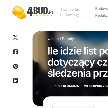
Skip
to
Budow
Twój portal
content
budowlany
Redakc
Rekl
w
Inne
/
Porady
Kont
Ile idzie lis
Polit
pryw
dotyczący cz
śledzenia pr
przez
REDAKCJA
·
23 SIERPNIA 20