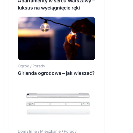
Apartamenty w sercu Warszawy –
luksus na wyciągnięcie ręki
Ogród
Porady
/
Girlanda ogrodowa – jak wieszać?
Dom
Inne
Mieszkanie
Porady
/
/
/