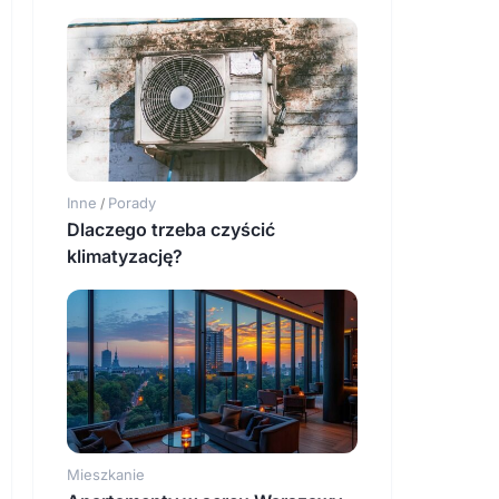
Inne
Porady
/
Dlaczego trzeba czyścić
klimatyzację?
Mieszkanie