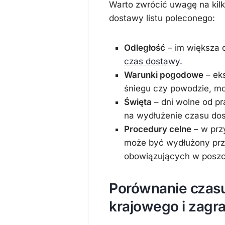
Warto zwrócić uwagę na ki
dostawy listu poleconego:
Odległość
– im większa 
czas dostawy
.
Warunki pogodowe
– eks
śniegu czy powodzie, mo
Święta
– dni wolne od pr
na wydłużenie czasu do
Procedury celne
– w prz
może być wydłużony prze
obowiązujących w poszc
Porównanie czasu
krajowego i zagr