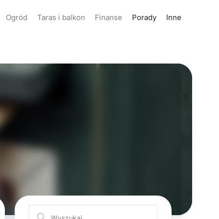
Ogród
Taras i balkon
Finanse
Porady
Inne