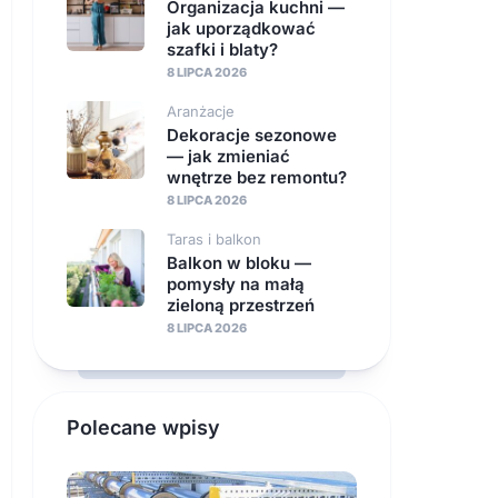
Organizacja kuchni —
jak uporządkować
szafki i blaty?
8 LIPCA 2026
Aranżacje
Dekoracje sezonowe
— jak zmieniać
wnętrze bez remontu?
8 LIPCA 2026
Taras i balkon
Balkon w bloku —
pomysły na małą
zieloną przestrzeń
8 LIPCA 2026
Polecane wpisy