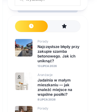
Porady
Najczęstsze błędy przy
zakupie szamba
betonowego. Jak ich
uniknąć?
13 LIPCA 2026
Aranżacje
Jadalnia w małym
mieszkaniu — jak
znaleźć miejsce na
wspólne posiłki?
8 LIPCA 2026
Porady