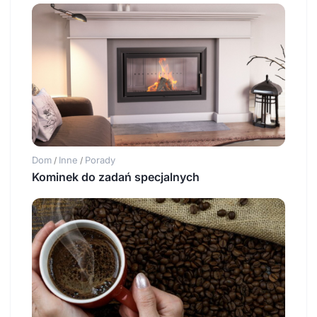
Dom
Inne
Porady
/
/
Kominek do zadań specjalnych