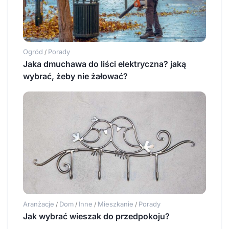
Ogród
Porady
/
Jaka dmuchawa do liści elektryczna? jaką
wybrać, żeby nie żałować?
Aranżacje
Dom
Inne
Mieszkanie
Porady
/
/
/
/
Jak wybrać wieszak do przedpokoju?