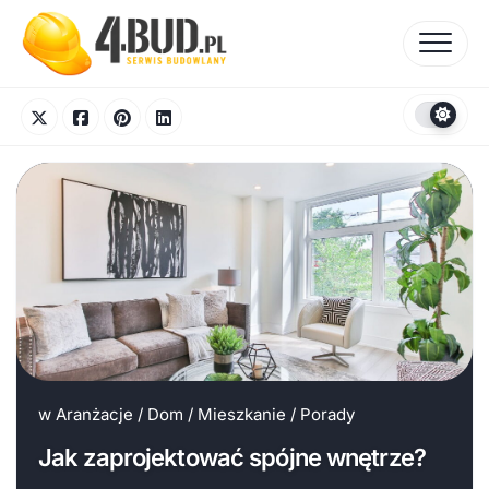
Skip
to
content
w
Aranżacje
/
Dom
/
Mieszkanie
/
Porady
Jak zaprojektować spójne wnętrze?