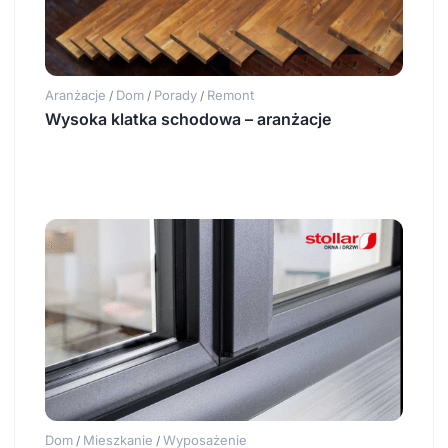
Aranżacje
Dom
Porady
Remont
/
/
/
Wysoka klatka schodowa – aranżacje
Dom
Mieszkanie
Wyposażenie
/
/