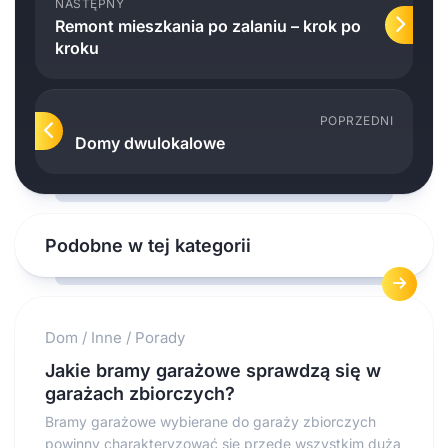
NASTĘPNY
Remont mieszkania po zalaniu – krok po
kroku
POPRZEDNI
Domy dwulokalowe
Podobne w tej kategorii
Dom
/
Inne
/
Porady
Jakie bramy garażowe sprawdzą się w
garażach zbiorczych?
Bramy garażowe wybierane do garaży zbiorczych
powinny charakteryzować się przede wszystkim dużą