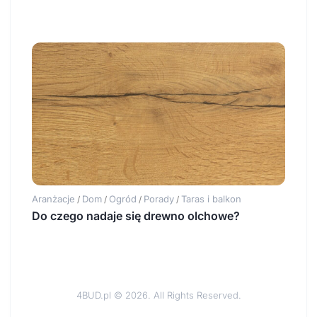
Aranżacje
Dom
Ogród
Porady
Taras i balkon
/
/
/
/
Do czego nadaje się drewno olchowe?
4BUD.pl © 2026. All Rights Reserved.