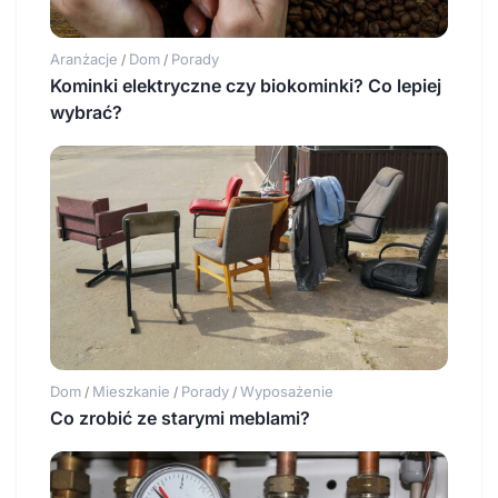
Aranżacje
Dom
Porady
/
/
Kominki elektryczne czy biokominki? Co lepiej
wybrać?
Dom
Mieszkanie
Porady
Wyposażenie
/
/
/
Co zrobić ze starymi meblami?