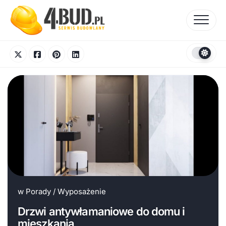
Skip
to
content
w
Porady
/
Wyposażenie
Drzwi antywłamaniowe do domu i
mieszkania