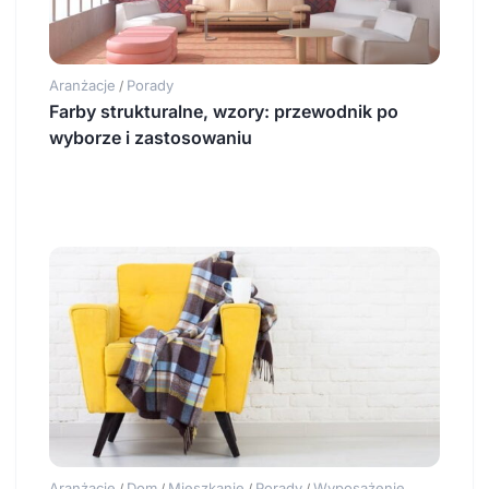
Aranżacje
Porady
/
Farby strukturalne, wzory: przewodnik po
wyborze i zastosowaniu
Aranżacje
Dom
Mieszkanie
Porady
Wyposażenie
/
/
/
/