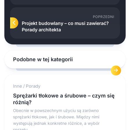
POPRZEDNI
Projekt budowlany – co musi zawierać?
Porady architekta
Podobne w tej kategorii
Inne
/
Porady
Sprężarki tłokowe a śrubowe – czym się
różnią?
Obecnie w powszechnym użyciu są zarówno
sprężarki tłokowe, jak i śrubowe. Między nimi
występują jednak konkretne różnice, a wybór
sprzętu...