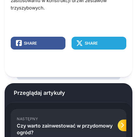
zastosowaniu w konstrukcji drzwi zestawów
trzyszybowych.
SHARE
SHARE
Przeglądaj artykuły
NASTĘPNY
Czy warto zainwestować w przydomowy
ogród?