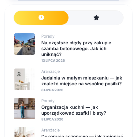
Porady
Najczęstsze błędy przy zakupie
szamba betonowego. Jak ich
uniknąć?
13 LIPCA 2026
Aranżacje
Jadalnia w małym mieszkaniu — jak
znaleźć miejsce na wspólne posiłki?
8 LIPCA 2026
Porady
Organizacja kuchni — jak
uporządkować szafki i blaty?
8 LIPCA 2026
Aranżacje
Dekoracje sezonowe — jak zmieniać