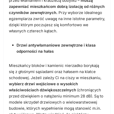
przed włamaniem i kradzieżą dobytku –
muszą
zapewniać mieszkańcom dobrą izolację od różnych
czynników zewnętrznych.
Przy wyborze idealnego
egzemplarza zwróć uwagę na inne istotne parametry,
dzięki którym poczujesz się komfortowo we
własnych czterech kątach.
Drzwi antywłamaniowe zewnętrzne i klasa
odporności na hałas
Mieszkańcy bloków i kamienic nierzadko borykają
się z głośnymi sąsiadami oraz hałasem na klatce
schodowej. Jeżeli zależy Ci na ciszy w mieszkaniu,
wybierz drzwi wejściowe o wysokich
właściwościach dźwiękoszczelnych
(chroniących
przed dźwiękiem o natężeniu minimum 28 dB). Są to
modele skrzydeł drzwiowych o wielowarstwowej
budowie, których wypełnienie mogą stanowić m.in.