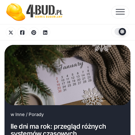
Skip
to
content
w
Inne
/
Porady
Ile dni ma rok: przegląd różnych
systemów czasowych