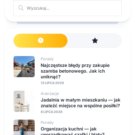
Porady
Najczęstsze błędy przy zakupie
szamba betonowego. Jak ich
uniknąć?
13 LIPCA 2026
Aranżacje
Jadalnia w małym mieszkaniu — jak
znaleźć miejsce na wspólne posiłki?
8 LIPCA 2026
Porady
Organizacja kuchni — jak
uporządkować szafki i blaty?