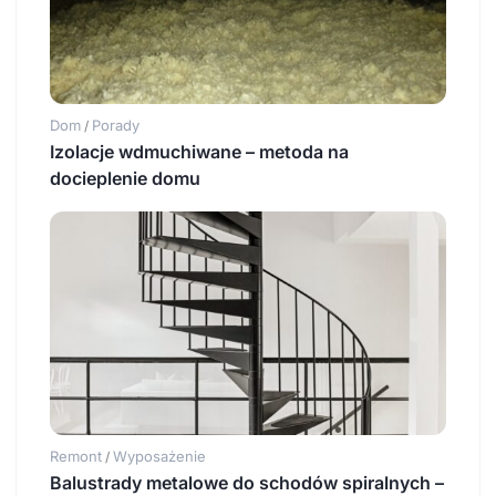
Dom
Porady
/
Izolacje wdmuchiwane – metoda na
docieplenie domu
Remont
Wyposażenie
/
Balustrady metalowe do schodów spiralnych –