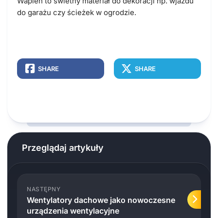
Wapień to świetny materiał do dekoracji np. wjazdu
do garażu czy ścieżek w ogrodzie.
SHARE
SHARE
Przeglądaj artykuły
NASTĘPNY
Wentylatory dachowe jako nowoczesne
urządzenia wentylacyjne