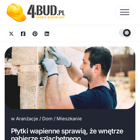
Skip
to
content
w
Aranżacje
/
Dom
/
Mieszkanie
Płytki wapienne sprawią, że wnętrze
nabierze szlachetnego