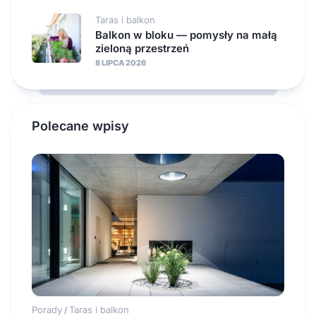
Taras i balkon
Balkon w bloku — pomysły na małą
zieloną przestrzeń
8 LIPCA 2026
Polecane wpisy
Porady
Taras i balkon
/