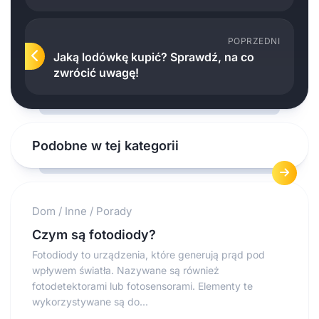
POPRZEDNI
Jaką lodówkę kupić? Sprawdź, na co
zwrócić uwagę!
Podobne w tej kategorii
Dom
/
Inne
/
Porady
Czym są fotodiody?
Fotodiody to urządzenia, które generują prąd pod
wpływem światła. Nazywane są również
fotodetektorami lub fotosensorami. Elementy te
wykorzystywane są do...