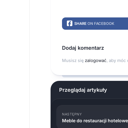
SHARE
ON FACEBOOK
Dodaj komentarz
Musisz się
zalogować
, aby móc
Przeglądaj artykuły
NASTĘPNY
Meble do restauracji hotelow