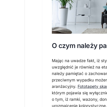
O czym należy pa
Mając na uwadze fakt, iż st
uwzględnić je również na et
należy pamiętać o zachowani
przeciwnym wypadku może
aranżacyjny.
Fototapety sk
którym pojawia się wyłączn
o tym, iż ramki, wazony, don
urozmaicenie kolorystyczne.