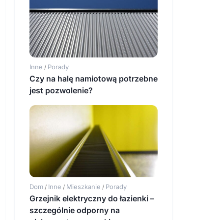
Inne
Porady
/
Czy na halę namiotową potrzebne
jest pozwolenie?
Dom
Inne
Mieszkanie
Porady
/
/
/
Grzejnik elektryczny do łazienki –
szczególnie odporny na