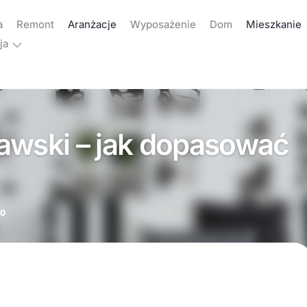
a
Remont
Aranżacje
Wyposażenie
Dom
Mieszkanie
ja
ama
akt
awski – jak dopasować
yka
atności
20