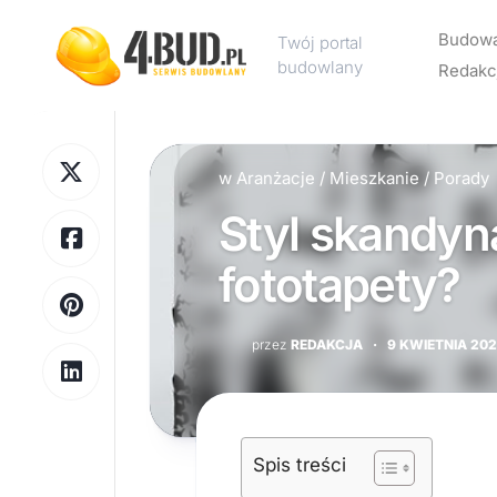
Skip
to
Budow
Twój portal
content
budowlany
Redakc
Rekl
w
Aranżacje
/
Mieszkanie
/
Porady
Kont
Styl skandyn
Polit
pryw
fototapety?
przez
REDAKCJA
·
9 KWIETNIA 20
Spis treści