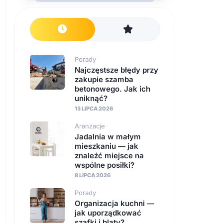
Porady
Najczęstsze błędy przy
zakupie szamba
betonowego. Jak ich
uniknąć?
13 LIPCA 2026
Aranżacje
Jadalnia w małym
mieszkaniu — jak
znaleźć miejsce na
wspólne posiłki?
8 LIPCA 2026
Porady
Organizacja kuchni —
jak uporządkować
szafki i blaty?