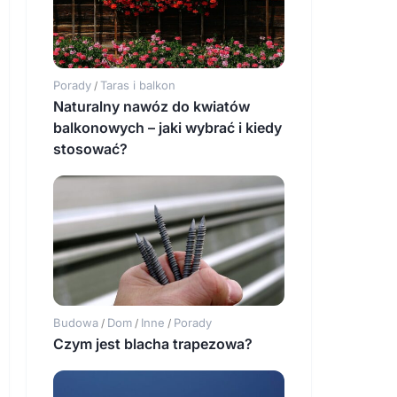
Porady
Taras i balkon
/
Naturalny nawóz do kwiatów
balkonowych – jaki wybrać i kiedy
stosować?
Budowa
Dom
Inne
Porady
/
/
/
Czym jest blacha trapezowa?