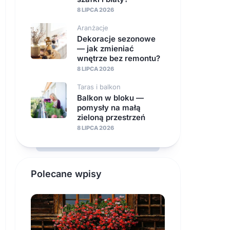
8 LIPCA 2026
Aranżacje
Dekoracje sezonowe
— jak zmieniać
wnętrze bez remontu?
8 LIPCA 2026
Taras i balkon
Balkon w bloku —
pomysły na małą
zieloną przestrzeń
8 LIPCA 2026
Polecane wpisy