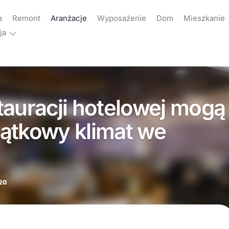
a
Remont
Aranżacje
Wyposażenie
Dom
Mieszkanie
ja
ama
akt
tauracji hotelowej mogą
yka
atności
ątkowy klimat we
20