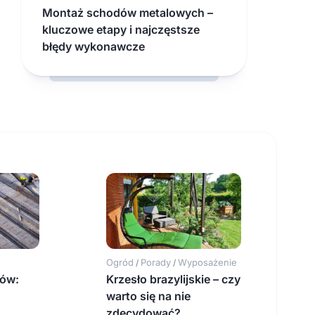
Montaż schodów metalowych –
kluczowe etapy i najczęstsze
błędy wykonawcze
Ogród
Porady
Wyposażenie
/
/
ów:
Krzesło brazylijskie – czy
warto się na nie
zdecydować?