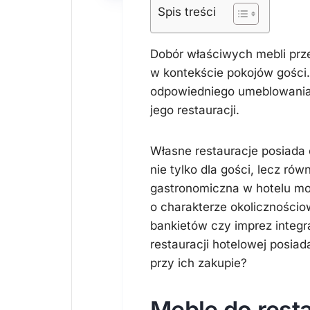
Spis treści
Dobór właściwych mebli prz
w kontekście pokojów gości
odpowiedniego umeblowania 
jego restauracji.
Własne restauracje posiada 
nie tylko dla gości, lecz ró
gastronomiczna w hotelu mo
o charakterze okolicznościo
bankietów czy imprez integ
restauracji hotelowej posia
przy ich zakupie?
Meble do resta