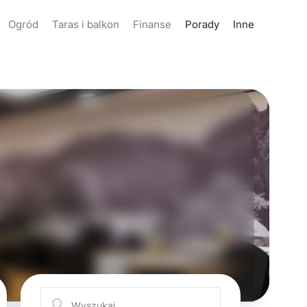
Ogród
Taras i balkon
Finanse
Porady
Inne