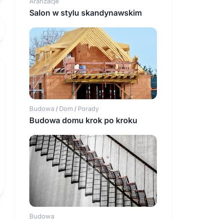
Aranżacje
Salon w stylu skandynawskim
Budowa
Dom
Porady
/
/
Budowa domu krok po kroku
Budowa