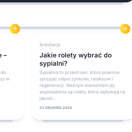
Aranżacje
 –
Jakie rolety wybrać do
sypialni?
 do
Sypialnia to przestrzeń, która powinna
zy w
sprzyjać odpoczynkowi, relaksowi i
regeneracji. Ważnym elementem jej
wyposażenia są rolety, które wpływają na
jakość...
23 GRUDNIA 2024