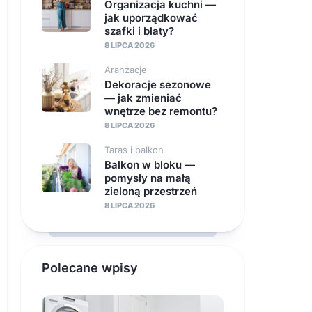
Organizacja kuchni —
jak uporządkować
szafki i blaty?
8 LIPCA 2026
Aranżacje
Dekoracje sezonowe
— jak zmieniać
wnętrze bez remontu?
8 LIPCA 2026
Taras i balkon
Balkon w bloku —
pomysły na małą
zieloną przestrzeń
8 LIPCA 2026
Polecane wpisy