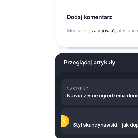
Dodaj komentarz
Musisz się
zalogować
, aby móc
Przeglądaj artykuły
NASTĘPNY
Nowoczesne ogrodzenia do
Styl skandynawski – jak d