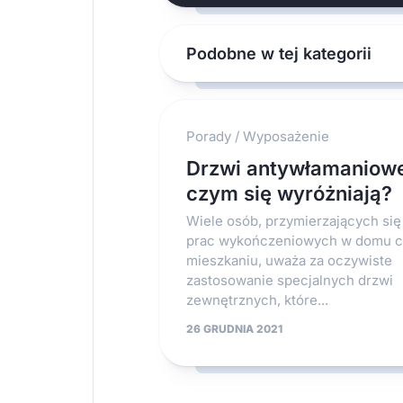
Podobne w tej kategorii
Porady
/
Wyposażenie
Drzwi antywłamaniowe
czym się wyróżniają?
Wiele osób, przymierzających się
prac wykończeniowych w domu c
mieszkaniu, uważa za oczywiste
zastosowanie specjalnych drzwi
zewnętrznych, które...
26 GRUDNIA 2021