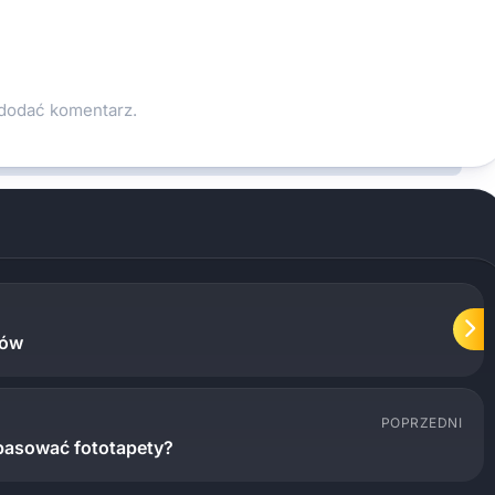
 dodać komentarz.
mów
POPRZEDNI
opasować fototapety?