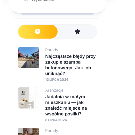
Porady
Najczęstsze błędy przy
zakupie szamba
betonowego. Jak ich
uniknąć?
13 LIPCA 2026
Aranżacje
Jadalnia w małym
mieszkaniu — jak
znaleźć miejsce na
wspólne posiłki?
8 LIPCA 2026
Porady