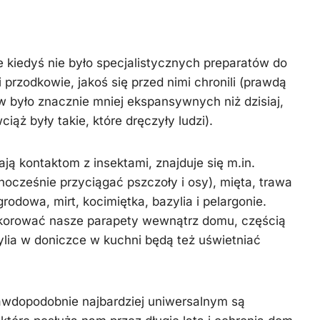
 kiedyś nie było specjalistycznych preparatów do
przodkowie, jakoś się przed nimi chronili (prawdą
ów było znacznie mniej ekspansywnych niż dzisiaj,
ciąż były takie, które dręczyły ludzi).
ają kontaktom z insektami, znajduje się m.in.
ocześnie przyciągać pszczoły i osy), mięta, trawa
odowa, mirt, kocimiętka, bazylia i pelargonie.
korować nasze parapety wewnątrz domu, częścią
ylia w doniczce w kuchni będą też uświetniać
rawdopodobnie najbardziej uniwersalnym są