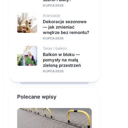
8 LIPCA 2026
Aranżacje
Dekoracje sezonowe
— jak zmieniać
wnętrze bez remontu?
8 LIPCA 2026
Taras i balkon
Balkon w bloku —
pomysły na małą
zieloną przestrzeń
8 LIPCA 2026
Polecane wpisy