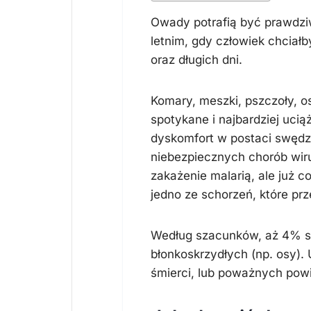
Owady potrafią być prawdzi
letnim, gdy człowiek chciał
oraz długich dni.
Komary, meszki, pszczoły, o
spotykane i najbardziej uci
dyskomfort w postaci swęd
niebezpiecznych chorób wir
zakażenie malarią, ale już co
jedno ze schorzeń, które prz
Według szacunków, aż 4% s
błonkoskrzydłych (np. osy)
śmierci, lub poważnych pow