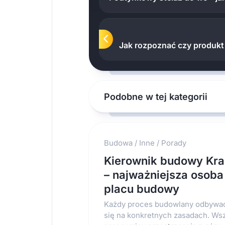
Jak rozpoznać czy produkt 
Podobne w tej kategorii
Budowa
/
Inne
/
Porady
Kierownik budowy Kr
– najważniejsza osoba
placu budowy
Każdy proces budowlany odbywa
się na konkretnych zasadach. Ws