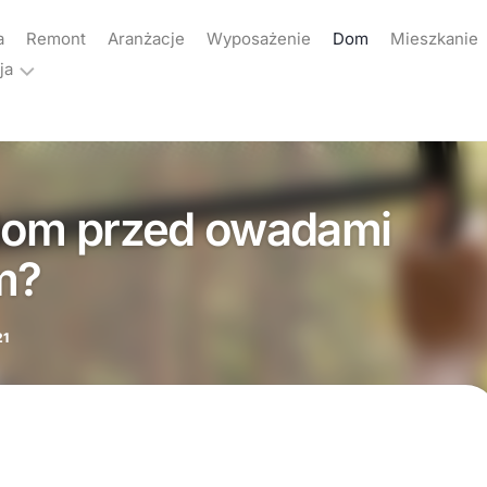
a
Remont
Aranżacje
Wyposażenie
Dom
Mieszkanie
ja
ama
akt
 dom przed owadami
yka
atności
m?
21