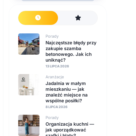
Porady
Najczęstsze błędy przy
zakupie szamba
betonowego. Jak ich
uniknąć?
13 LIPCA 2026
Aranżacje
Jadalnia w małym
mieszkaniu — jak
znaleźć miejsce na
wspólne posiłki?
8 LIPCA 2026
Porady
Organizacja kuchni —
jak uporządkować
szafki i blaty?