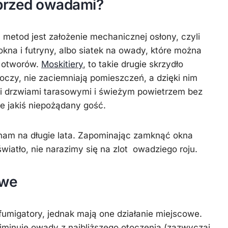
 przed owadami?
 metod jest założenie mechanicznej osłony, czyli
kna i futryny, albo siatek na owady, które można
 otworów.
Moskitiery
, to takie drugie skrzydło
 oczy, nie zaciemniają pomieszczeń, a dzięki nim
i drzwiami tarasowymi i świeżym powietrzem bez
e jakiś niepożądany gość.
nam na długie lata. Zapominając zamknąć okna
wiatło, nie narazimy się na zlot owadziego roju.
owe
fumigatory, jednak mają one działanie miejscowe.
iminuje owady z najbliższego otoczenia (zazwyczaj