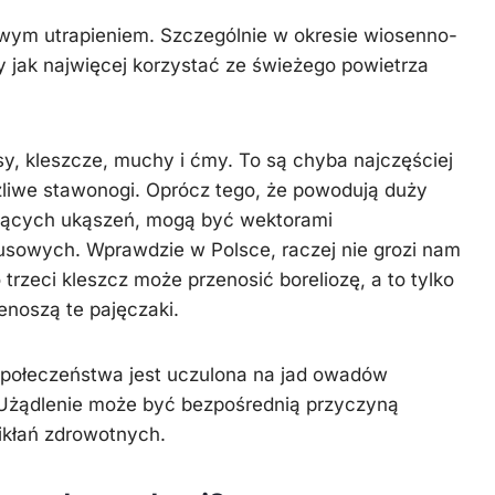
wym utrapieniem. Szczególnie w okresie wiosenno-
by jak najwięcej korzystać ze świeżego powietrza
sy, kleszcze, muchy i ćmy. To są chyba najczęściej
ążliwe stawonogi. Oprócz tego, że powodują duży
zących ukąszeń, mogą być wektorami
usowych. Wprawdzie w Polsce, raczej nie grozi nam
 trzeci kleszcz może przenosić boreliozę, a to tylko
enoszą te pajęczaki.
połeczeństwa jest uczulona na jad owadów
. Użądlenie może być bezpośrednią przyczyną
ikłań zdrowotnych.