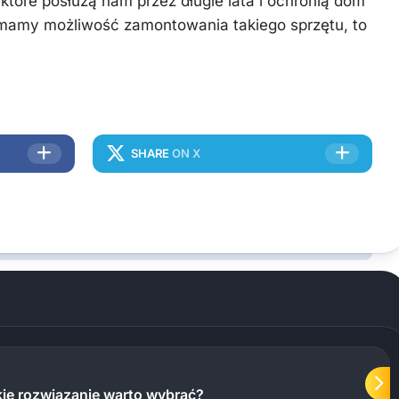
, które posłużą nam przez długie lata i ochronią dom
 mamy możliwość zamontowania takiego sprzętu, to
SHARE
ON X
kie rozwiązanie warto wybrać?