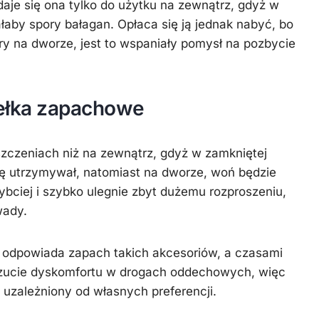
daje się ona tylko do użytku na zewnątrz, gdyż w
by spory bałagan. Opłaca się ją jednak nabyć, bo
y na dworze, jest to wspaniały pomysł na pozbycie
dełka zapachowe
zczeniach niż na zewnątrz, gdyż w zamkniętej
ię utrzymywał, natomiast na dworze, woń będzie
bciej i szybko ulegnie zbyt dużemu rozproszeniu,
wady.
odpowiada zapach takich akcesoriów, a czasami
ucie dyskomfortu w drogach oddechowych, więc
e uzależniony od własnych preferencji.