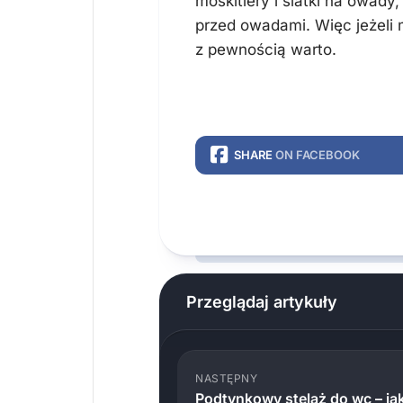
moskitiery i siatki na owady
przed owadami. Więc jeżeli
z pewnością warto.
SHARE
ON FACEBOOK
Przeglądaj artykuły
NASTĘPNY
Podtynkowy stelaż do wc – ja