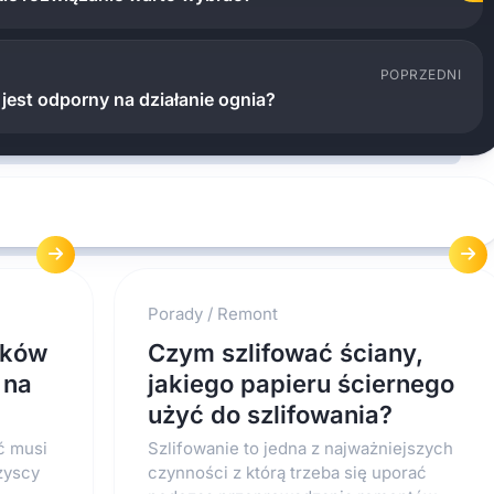
POPRZEDNI
jest odporny na działanie ognia?
Porady
/
Remont
aków
Czym szlifować ściany,
 na
jakiego papieru ściernego
użyć do szlifowania?
ć musi
Szlifowanie to jedna z najważniejszych
zyscy
czynności z którą trzeba się uporać