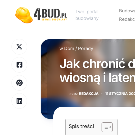
Skip
to
Budow
Twój portal
content
budowlany
Redakc
Rekl
w
Dom
/
Porady
Kont
Jak chronić
Polit
pryw
wiosną i late
przez
REDAKCJA
·
11 STYCZNIA 20
Spis treści