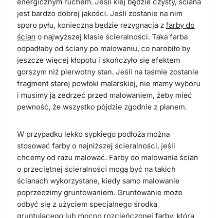
energicznym ruchem. Jeśli klej będzie czysty, ściana
jest bardzo dobrej jakości. Jeśli zostanie na nim
sporo pyłu, konieczna będzie rezygnacja z
farby do
ścian
o najwyższej klasie ścieralności. Taka farba
odpadłaby od ściany po malowaniu, co narobiło by
jeszcze więcej kłopotu i skończyło się efektem
gorszym niż pierwotny stan. Jeśli na taśmie zostanie
fragment starej powłoki malarskiej, nie mamy wyboru
i musimy ją zedrzeć przed malowaniem, żeby mieć
pewność, że wszystko pójdzie zgodnie z planem.
W przypadku lekko sypkiego podłoża można
stosować farby o najniższej ścieralności, jeśli
chcemy od razu malować. Farby do malowania ścian
o przeciętnej ścieralności mogą być na takich
ścianach wykorzystane, kiedy samo malowanie
poprzedzimy gruntowaniem. Gruntowanie może
odbyć się z użyciem specjalnego środka
gruntującego lub mocno rozcieńczonej farby, którą