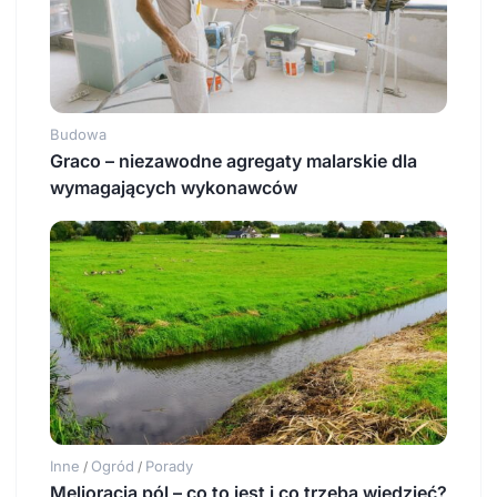
Budowa
Graco – niezawodne agregaty malarskie dla
wymagających wykonawców
Inne
Ogród
Porady
/
/
Melioracja pól – co to jest i co trzeba wiedzieć?