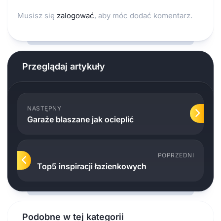
Musisz się
zalogować
, aby móc dodać komentarz.
Przeglądaj artykuły
NASTĘPNY
Garaże blaszane jak ocieplić
POPRZEDNI
Top5 inspiracji łazienkowych
Podobne w tej kategorii