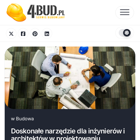
Skip
to
content
w
Budowa
Doskonałe narzędzie dla inżynierów i
architektów w projektowaniu