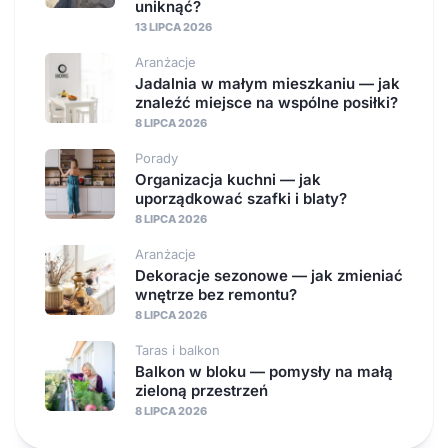
uniknąć?
13 LIPCA 2026
Aranżacje
Jadalnia w małym mieszkaniu — jak
znaleźć miejsce na wspólne posiłki?
8 LIPCA 2026
Porady
Organizacja kuchni — jak
uporządkować szafki i blaty?
8 LIPCA 2026
Aranżacje
Dekoracje sezonowe — jak zmieniać
wnętrze bez remontu?
8 LIPCA 2026
Taras i balkon
Balkon w bloku — pomysły na małą
zieloną przestrzeń
8 LIPCA 2026