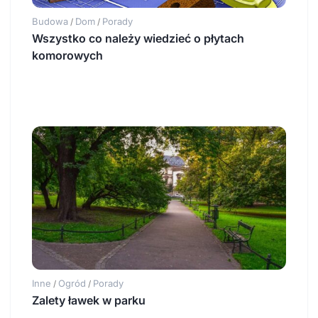
Budowa
Dom
Porady
/
/
Wszystko co należy wiedzieć o płytach
komorowych
Inne
Ogród
Porady
/
/
Zalety ławek w parku