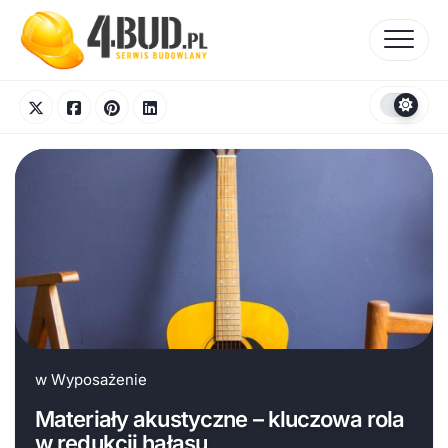
Skip
to
content
w
Wyposażenie
Materiały akustyczne – kluczowa rola
w redukcji hałasu