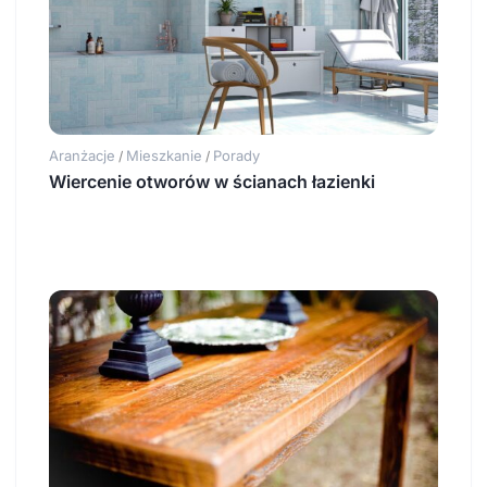
Aranżacje
Mieszkanie
Porady
/
/
Wiercenie otworów w ścianach łazienki