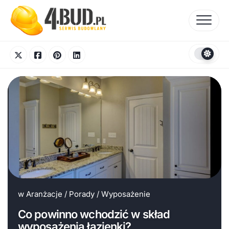
Skip
to
content
w
Aranżacje
/
Porady
/
Wyposażenie
Co powinno wchodzić w skład
wyposażenia łazienki?