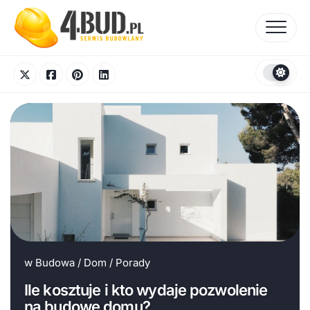
Skip
to
content
w
Budowa
/
Dom
/
Porady
Ile kosztuje i kto wydaje pozwolenie
na budowę domu?