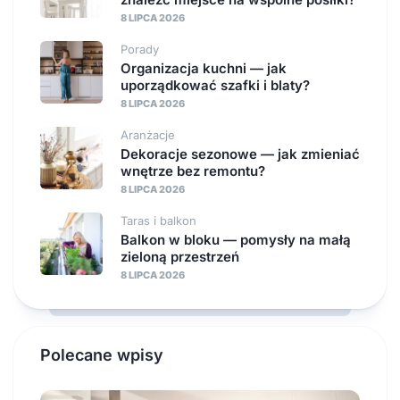
8 LIPCA 2026
Porady
Organizacja kuchni — jak
uporządkować szafki i blaty?
8 LIPCA 2026
Aranżacje
Dekoracje sezonowe — jak zmieniać
wnętrze bez remontu?
8 LIPCA 2026
Taras i balkon
Balkon w bloku — pomysły na małą
zieloną przestrzeń
8 LIPCA 2026
Polecane wpisy