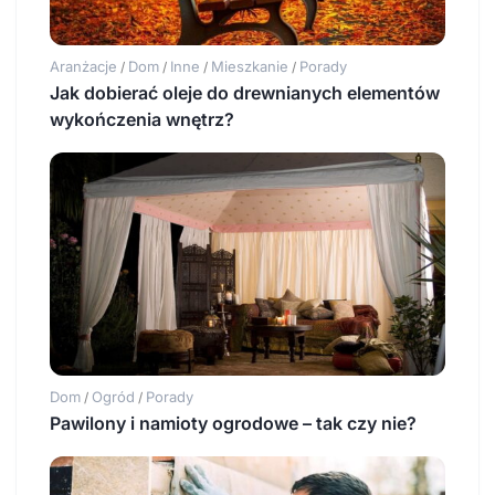
Aranżacje
Dom
Inne
Mieszkanie
Porady
/
/
/
/
Jak dobierać oleje do drewnianych elementów
wykończenia wnętrz?
Dom
Ogród
Porady
/
/
Pawilony i namioty ogrodowe – tak czy nie?