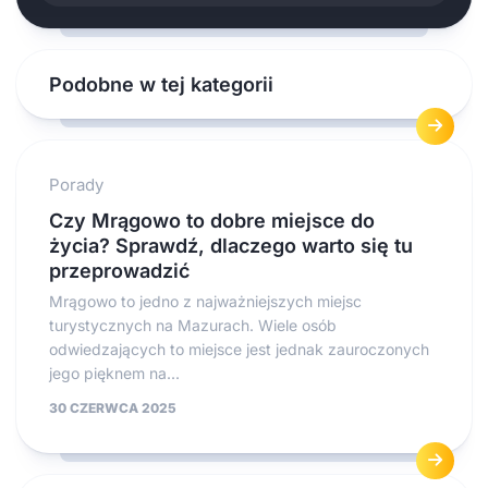
Podobne w tej kategorii
Porady
Czy Mrągowo to dobre miejsce do
życia? Sprawdź, dlaczego warto się tu
przeprowadzić
Mrągowo to jedno z najważniejszych miejsc
turystycznych na Mazurach. Wiele osób
odwiedzających to miejsce jest jednak zauroczonych
jego pięknem na...
30 CZERWCA 2025