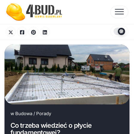
Skip
to
content
w
Budowa
/
Porady
Co trzeba wiedzieć o płycie
fundamentowej?