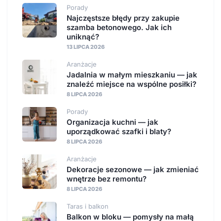
Porady
Najczęstsze błędy przy zakupie
szamba betonowego. Jak ich
uniknąć?
13 LIPCA 2026
Aranżacje
Jadalnia w małym mieszkaniu — jak
znaleźć miejsce na wspólne posiłki?
8 LIPCA 2026
Porady
Organizacja kuchni — jak
uporządkować szafki i blaty?
8 LIPCA 2026
Aranżacje
Dekoracje sezonowe — jak zmieniać
wnętrze bez remontu?
8 LIPCA 2026
Taras i balkon
Balkon w bloku — pomysły na małą