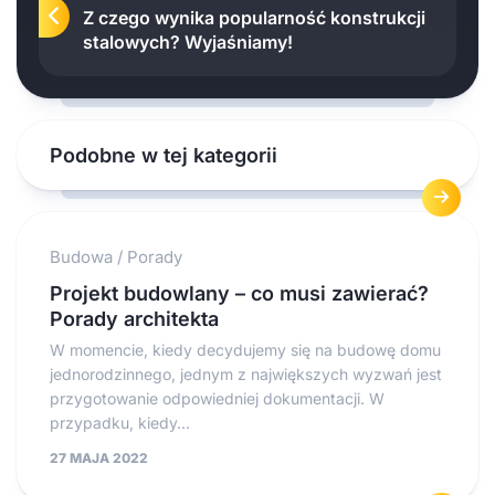
Z czego wynika popularność konstrukcji
stalowych? Wyjaśniamy!
Podobne w tej kategorii
Budowa
/
Porady
Projekt budowlany – co musi zawierać?
Porady architekta
W momencie, kiedy decydujemy się na budowę domu
jednorodzinnego, jednym z największych wyzwań jest
przygotowanie odpowiedniej dokumentacji. W
przypadku, kiedy...
27 MAJA 2022