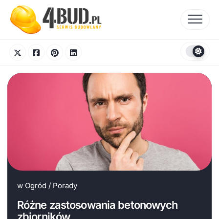
Skip
to
content
w
Ogród
/
Porady
Różne zastosowania betonowych
zbiorników