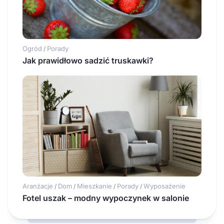
Ogród
Porady
/
Jak prawidłowo sadzić truskawki?
Aranżacje
Dom
Mieszkanie
Porady
Wyposażenie
/
/
/
/
Fotel uszak – modny wypoczynek w salonie