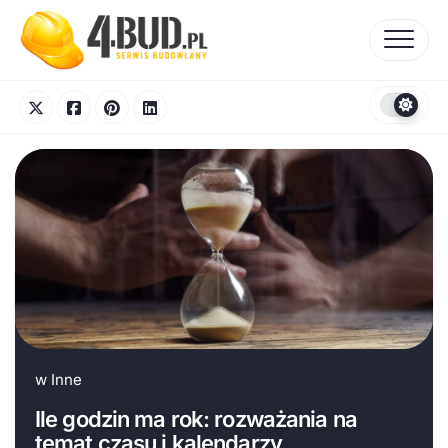
Skip
to
content
w
Inne
Ile godzin ma rok: rozważania na
temat czasu i kalendarzy