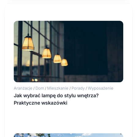
Aranżacje
Dom
Mieszkanie
Porady
Wyposażenie
/
/
/
/
Jak wybrać lampę do stylu wnętrza?
Praktyczne wskazówki