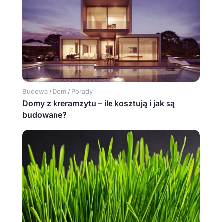
Budowa
Dom
Porady
/
/
Domy z kreramzytu – ile kosztują i jak są
budowane?