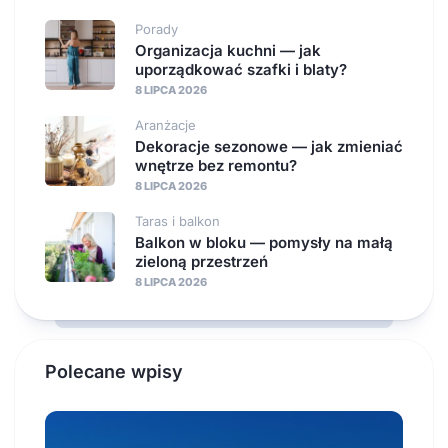
Porady
Organizacja kuchni — jak
uporządkować szafki i blaty?
8 LIPCA 2026
Aranżacje
Dekoracje sezonowe — jak zmieniać
wnętrze bez remontu?
8 LIPCA 2026
Taras i balkon
Balkon w bloku — pomysły na małą
zieloną przestrzeń
8 LIPCA 2026
Polecane wpisy