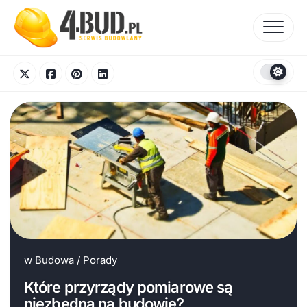
Skip
to
content
w
Budowa
/
Porady
Które przyrządy pomiarowe są
niezbędna na budowie?