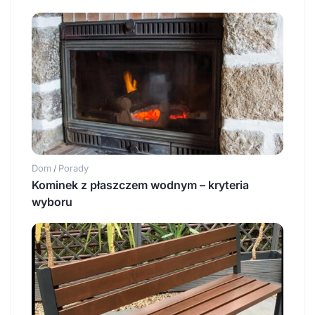
Dom
Porady
/
Kominek z płaszczem wodnym – kryteria
wyboru