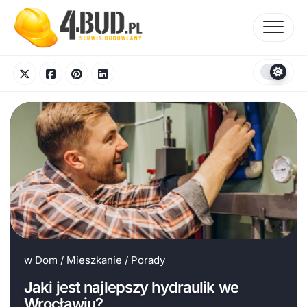
Skip
to
content
w
Dom
/
Mieszkanie
/
Porady
Jaki jest najlepszy hydraulik we
Wrocławiu?