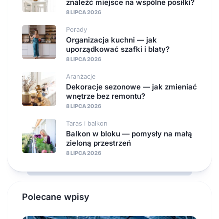
znaleźć miejsce na wspólne posiłki?
8 LIPCA 2026
Porady
Organizacja kuchni — jak
uporządkować szafki i blaty?
8 LIPCA 2026
Aranżacje
Dekoracje sezonowe — jak zmieniać
wnętrze bez remontu?
8 LIPCA 2026
Taras i balkon
Balkon w bloku — pomysły na małą
zieloną przestrzeń
8 LIPCA 2026
Polecane wpisy