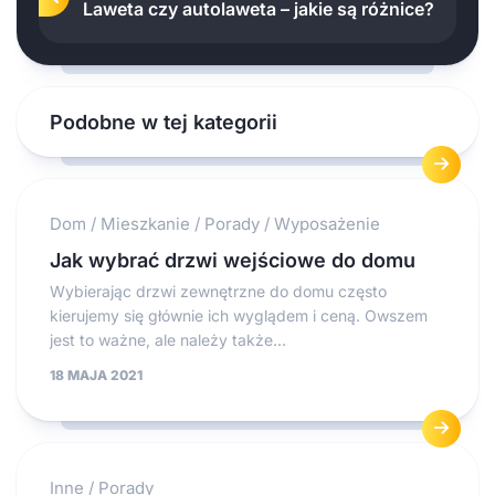
Laweta czy autolaweta – jakie są różnice?
Podobne w tej kategorii
Dom
/
Mieszkanie
/
Porady
/
Wyposażenie
Jak wybrać drzwi wejściowe do domu
Wybierając drzwi zewnętrzne do domu często
kierujemy się głównie ich wyglądem i ceną. Owszem
jest to ważne, ale należy także...
18 MAJA 2021
Inne
/
Porady