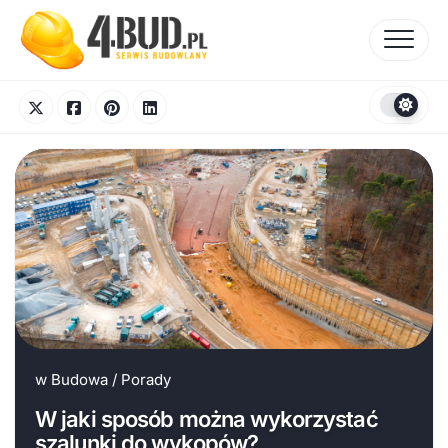
Skip
to
content
w
Budowa
/
Porady
W jaki sposób można wykorzystać
szalunki do wykopów?