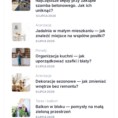
Najczęstsze błędy przy zakupie
szamba betonowego. Jak ich
uniknąć?
13 LIPCA 2026
Aranżacje
Jadalnia w małym mieszkaniu — jak
znaleźć miejsce na wspólne posiłki?
8 LIPCA 2026
Porady
Organizacja kuchni — jak
uporządkować szafki i blaty?
8 LIPCA 2026
Aranżacje
Dekoracje sezonowe — jak zmieniać
wnętrze bez remontu?
8 LIPCA 2026
Taras i balkon
Balkon w bloku — pomysły na małą
zieloną przestrzeń
8 LIPCA 2026