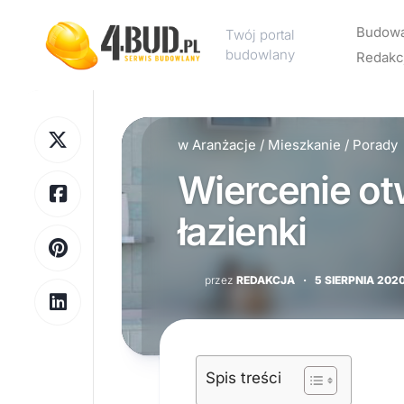
Skip
to
Budow
Twój portal
content
budowlany
Redakc
Rekl
w
Aranżacje
/
Mieszkanie
/
Porady
Kont
Wiercenie o
Polit
pryw
łazienki
przez
REDAKCJA
·
5 SIERPNIA 202
Spis treści