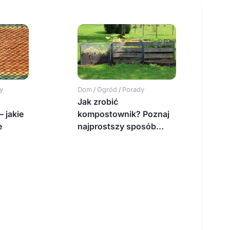
y
Dom
Ogród
Porady
/
/
Jak zrobić
 jakie
kompostownik? Poznaj
e
najprostszy sposób…