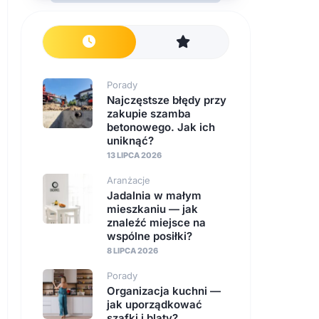
Porady
Najczęstsze błędy przy
zakupie szamba
betonowego. Jak ich
uniknąć?
13 LIPCA 2026
Aranżacje
Jadalnia w małym
mieszkaniu — jak
znaleźć miejsce na
wspólne posiłki?
8 LIPCA 2026
Porady
Organizacja kuchni —
jak uporządkować
szafki i blaty?