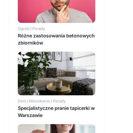
Ogród
Porady
/
Różne zastosowania betonowych
zbiorników
Dom
Mieszkanie
Porady
/
/
Specjalistyczne pranie tapicerki w
Warszawie