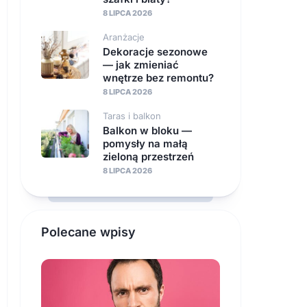
8 LIPCA 2026
Aranżacje
Dekoracje sezonowe
— jak zmieniać
wnętrze bez remontu?
8 LIPCA 2026
Taras i balkon
Balkon w bloku —
pomysły na małą
zieloną przestrzeń
8 LIPCA 2026
Polecane wpisy