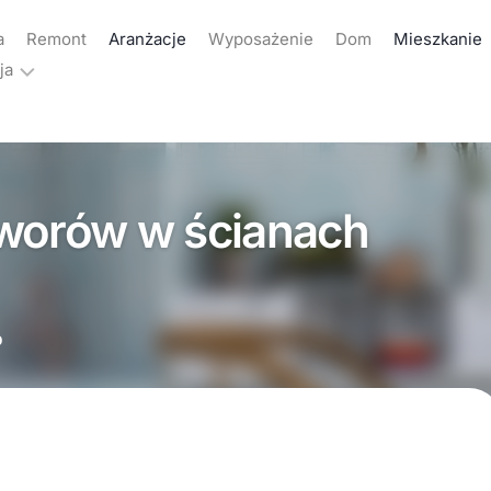
a
Remont
Aranżacje
Wyposażenie
Dom
Mieszkanie
ja
ama
akt
tworów w ścianach
yka
atności
0