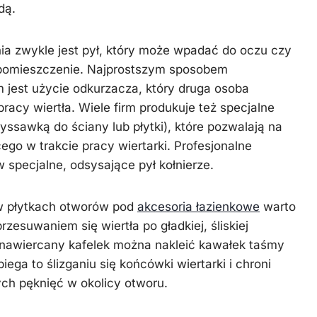
dą.
a zwykle jest pył, który może wpadać do oczu czy
 pomieszczenie. Najprostszym sposobem
m jest użycie odkurzacza, który druga osoba
racy wiertła. Wiele firm produkuje też specjalne
ssawką do ściany lub płytki), które pozwalają na
go w trakcie pracy wiertarki. Profesjonalne
specjalne, odsysające pył kołnierze.
 płytkach otworów pod
akcesoria łazienkowe
warto
rzesuwaniem się wiertła po gładkiej, śliskiej
 nawiercany kafelek można nakleić kawałek taśmy
biega to ślizganiu się końcówki wiertarki i chroni
h pęknięć w okolicy otworu.