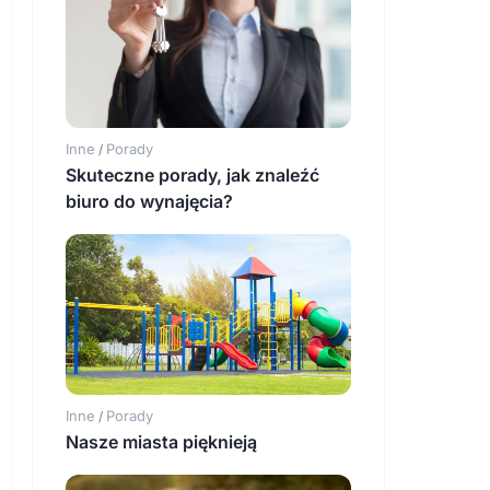
Inne
Porady
/
Skuteczne porady, jak znaleźć
biuro do wynajęcia?
Inne
Porady
/
Nasze miasta pięknieją