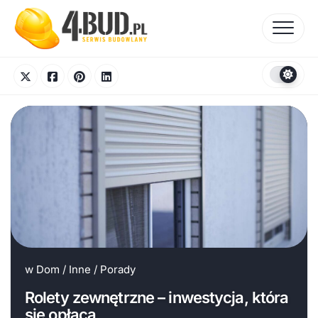
Skip
to
content
w
Dom
/
Inne
/
Porady
Rolety zewnętrzne – inwestycja, która
się opłaca