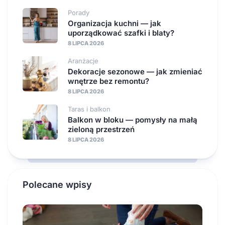
Porady
Organizacja kuchni — jak
uporządkować szafki i blaty?
8 LIPCA 2026
Aranżacje
Dekoracje sezonowe — jak zmieniać
wnętrze bez remontu?
8 LIPCA 2026
Taras i balkon
Balkon w bloku — pomysły na małą
zieloną przestrzeń
8 LIPCA 2026
Polecane wpisy