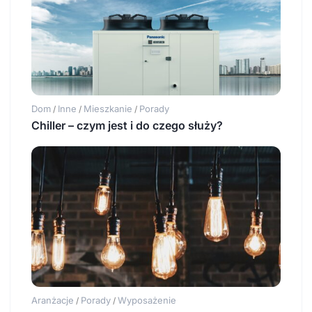
Dom
Inne
Mieszkanie
Porady
/
/
/
Chiller – czym jest i do czego służy?
Aranżacje
Porady
Wyposażenie
/
/