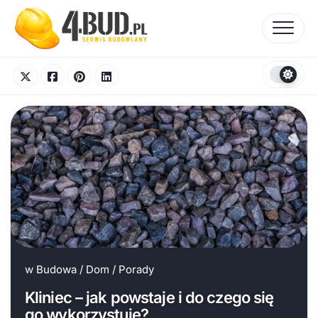
Skip
to
content
w
Budowa
/
Dom
/
Porady
Kliniec – jak powstaje i do czego się
go wykorzystuje?