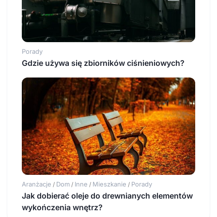
Porady
Gdzie używa się zbiorników ciśnieniowych?
Aranżacje
Dom
Inne
Mieszkanie
Porady
/
/
/
/
Jak dobierać oleje do drewnianych elementów
wykończenia wnętrz?