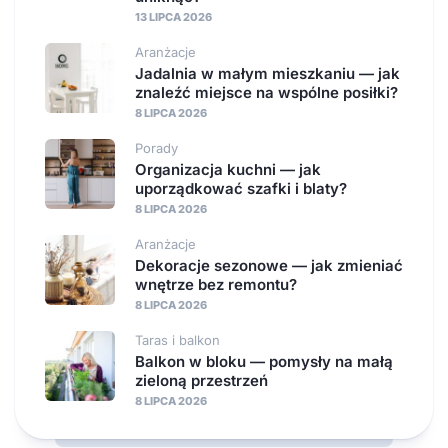
13 LIPCA 2026
Aranżacje
Jadalnia w małym mieszkaniu — jak
znaleźć miejsce na wspólne posiłki?
8 LIPCA 2026
Porady
Organizacja kuchni — jak
uporządkować szafki i blaty?
8 LIPCA 2026
Aranżacje
Dekoracje sezonowe — jak zmieniać
wnętrze bez remontu?
8 LIPCA 2026
Taras i balkon
Balkon w bloku — pomysły na małą
zieloną przestrzeń
8 LIPCA 2026