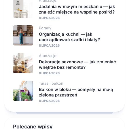
Aranżacje
Jadalnia w małym mieszkaniu — jak
znaleźć miejsce na wspólne posiłki?
8 LIPCA 2026
Porady
Organizacja kuchni — jak
uporządkować szafki i blaty?
8 LIPCA 2026
Aranżacje
Dekoracje sezonowe — jak zmieniać
wnętrze bez remontu?
8 LIPCA 2026
Taras i balkon
Balkon w bloku — pomysły na małą
zieloną przestrzeń
8 LIPCA 2026
Polecane wpisy