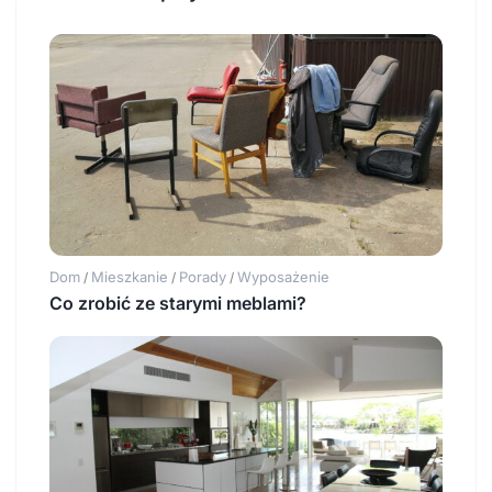
Dom
Mieszkanie
Porady
Wyposażenie
/
/
/
Co zrobić ze starymi meblami?