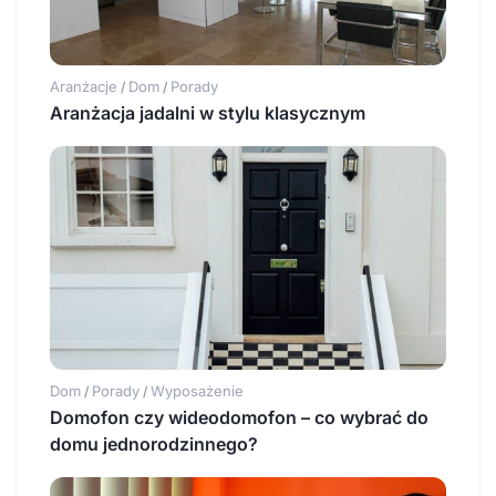
Aranżacje
Dom
Porady
/
/
Aranżacja jadalni w stylu klasycznym
Dom
Porady
Wyposażenie
/
/
Domofon czy wideodomofon – co wybrać do
domu jednorodzinnego?