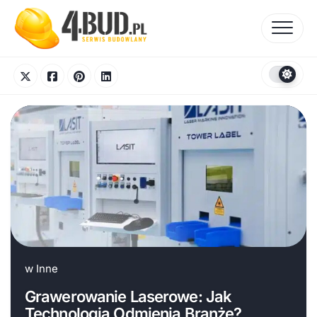
Skip
to
content
w
Inne
Grawerowanie Laserowe: Jak
Technologia Odmienia Branże?