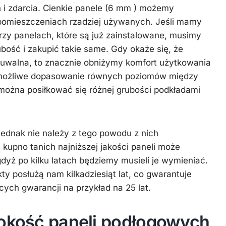
 i zdarcia. Cienkie panele (6 mm ) możemy
pomieszczeniach rzadziej używanych. Jeśli mamy
zy panelach, które są już zainstalowane, musimy
bość i zakupić takie same. Gdy okaże się, że
zuwalna, to znacznie obniżymy komfort użytkowania
est możliwe dopasowanie równych poziomów między
ożna posiłkować się różnej grubości podkładami
jednak nie należy z tego powodu z nich
kupno tanich najniższej jakości paneli może
dyż po kilku latach będziemy musieli je wymieniać.
kty posłużą nam kilkadziesiąt lat, co gwarantuje
cych gwarancji na przykład na 25 lat.
rokość paneli podłogowych