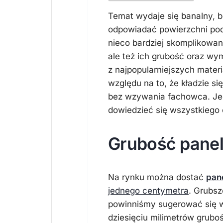
Temat wydaje się banalny, b
odpowiadać powierzchni podł
nieco bardziej skomplikowana
ale też ich grubość oraz wy
z najpopularniejszych mate
względu na to, że kładzie s
bez wzywania fachowca. Jed
dowiedzieć się wszystkiego
Grubość paneli
Na rynku można dostać
pan
jednego centymetra
. Grubsz
powinniśmy sugerować się w
dziesięciu milimetrów gruboś