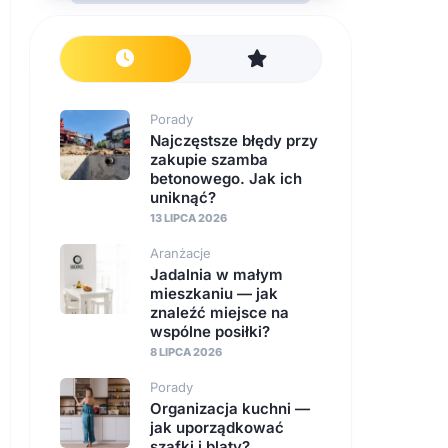
Porady
Najczęstsze błędy przy
zakupie szamba
betonowego. Jak ich
uniknąć?
13 LIPCA 2026
Aranżacje
Jadalnia w małym
mieszkaniu — jak
znaleźć miejsce na
wspólne posiłki?
8 LIPCA 2026
Porady
Organizacja kuchni —
jak uporządkować
szafki i blaty?