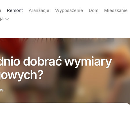
a
Remont
Aranżacje
Wyposażenie
Dom
Mieszkanie
ja
ama
akt
dnio dobrać wymiary
yka
atności
ogowych?
19