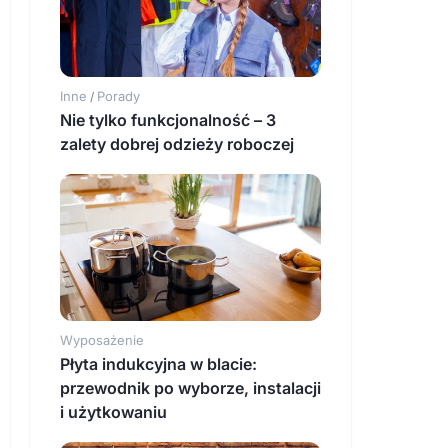
Inne
Porady
/
Nie tylko funkcjonalność – 3
zalety dobrej odzieży roboczej
Wyposażenie
Płyta indukcyjna w blacie:
przewodnik po wyborze, instalacji
i użytkowaniu