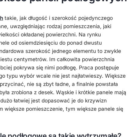
ch
takie, jak długość i szerokość pojedynczego
e, uwzględniając rodzaj pomieszczenia, jaki
elkości okładanej powierzchni. Na rynku
nele od osiemdziesięciu do ponad dwustu
ndardowa szerokość jednego elementu to zwykle
iestu centymetrów. Im całkowita powierzchnia
ybciej pokrywa się nimi podłogę. Praca postępuje
go typu wybór wcale nie jest najłatwieszy. Większe
przycinać, nie są zbyt ładne, a finalnie powstała
była zrobiona z desek. Wąskie i krótkie panele mają
 dużo łatwiej jest dopasować je do krzywizn
m większe pomieszczenie, tym większe panele się
le podłogowe są takie wytrzymałe?