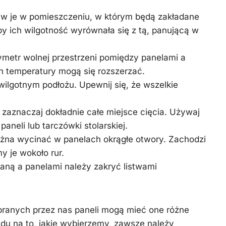
taw je w pomieszczeniu, w którym będą zakładane
y ich wilgotność wyrównała się z tą, panującą w
ymetr wolnej przestrzeni pomiędzy panelami a
n temperatury mogą się rozszerzać.
 wilgotnym podłożu. Upewnij się, że wszelkie
 zaznaczaj dokładnie całe miejsce cięcia. Używaj
paneli lub tarczówki stolarskiej.
na wycinać w panelach okrągłe otwory. Zachodzi
y je wokoło rur.
ianą a panelami należy zakryć listwami
branych przez nas paneli mogą mieć one różne
du na to, jakie wybierzemy, zawsze należy