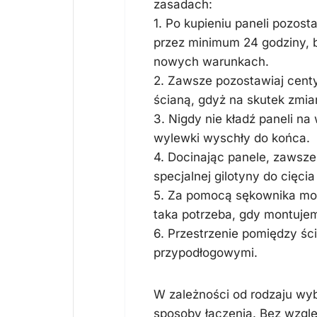
zasadach:
1. Po kupieniu paneli pozos
przez minimum 24 godziny, b
nowych warunkach.
2. Zawsze pozostawiaj cent
ścianą, gdyż na skutek zmia
3. Nigdy nie kładź paneli na
wylewki wyschły do końca.
4. Docinając panele, zawsze
specjalnej gilotyny do cięcia 
5. Za pomocą sękownika moż
taka potrzeba, gdy montujem
6. Przestrzenie pomiędzy śc
przypodłogowymi.
W zależności od rodzaju wy
sposoby łączenia. Bez wzglę