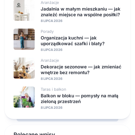
Aranżacje
Jadalnia w małym mieszkaniu — jak
znaleźć miejsce na wspólne posiłki?
8 LIPCA 2026
Porady
Organizacja kuchni — jak
uporządkować szafki i blaty?
8 LIPCA 2026
Aranżacje
Dekoracje sezonowe — jak zmieniać
wnętrze bez remontu?
8 LIPCA 2026
Taras i balkon
Balkon w bloku — pomysły na małą
zieloną przestrzeń
8 LIPCA 2026
Polecane wpisy