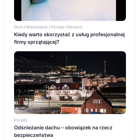
Dom
Mieszkanie
Porady
Remont
/
/
/
Kiedy warto skorzystać z usług profesjonalnej
firmy sprzątającej?
Porady
Odśnieżanie dachu – obowiązek na rzecz
bezpieczeństwa