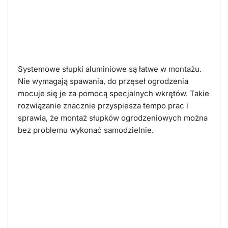
Bez spawania, za to z wkrętami:
solidnie, szybko i wygodnie
Systemowe słupki aluminiowe są łatwe w montażu
.
Nie wymagają spawania, do przęseł ogrodzenia
mocuje się je za pomocą specjalnych wkrętów. Takie
rozwiązanie znacznie przyspiesza tempo prac i
sprawia, że montaż słupków ogrodzeniowych można
bez problemu wykonać samodzielnie.
Dwa sposoby montażu
aluminiowych słupków: z
podmurówką i bezpośrednio w
ziemi