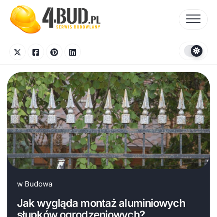
Skip
to
content
w
Budowa
Jak wygląda montaż aluminiowych
słupków ogrodzeniowych?