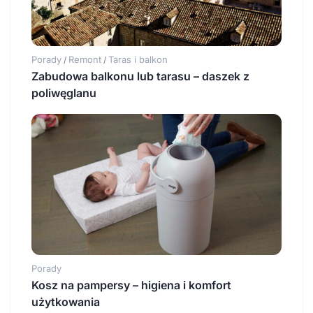
Porady
Remont
Taras i balkon
/
/
Zabudowa balkonu lub tarasu – daszek z
poliwęglanu
Porady
Kosz na pampersy – higiena i komfort
użytkowania